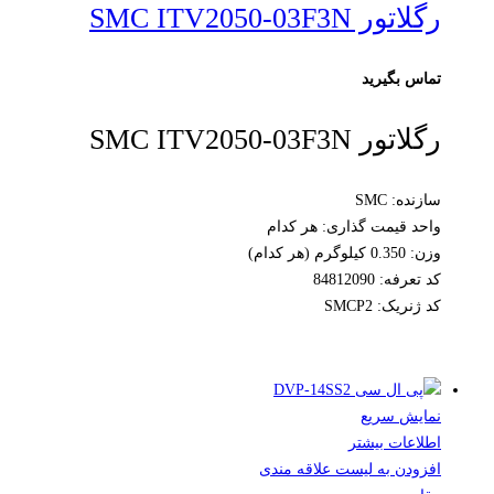
رگلاتور SMC ITV2050-03F3N
تماس بگیرید
رگلاتور SMC ITV2050-03F3N
سازنده: SMC
واحد قیمت گذاری: هر کدام
وزن: 0.350 کیلوگرم (هر کدام)
کد تعرفه: 84812090
کد ژنریک: SMCP2
نمایش سریع
اطلاعات بیشتر
افزودن به لیست علاقه مندی