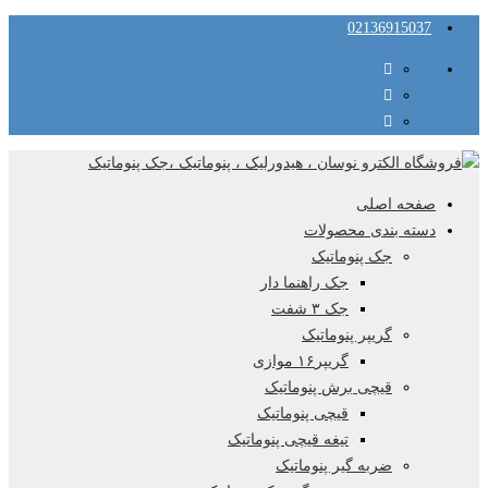
02136915037
صفحه اصلی
دسته بندی محصولات
جک پنوماتیک
جک راهنما دار
جک ۳ شفت
گریپر پنوماتیک
گریپر۱۶ موازی
قیچی برش پنوماتیک
قیچی پنوماتیک
تیغه قیچی پنوماتیک
ضربه گیر پنوماتیک