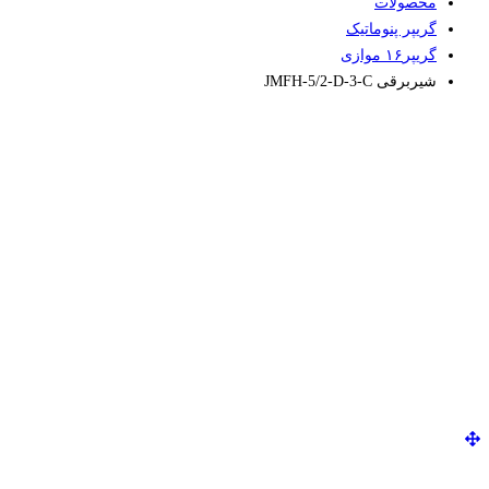
محصولات
گریپر پنوماتیک
گریپر۱۶ موازی
شیربرقی JMFH-5/2-D-3-C