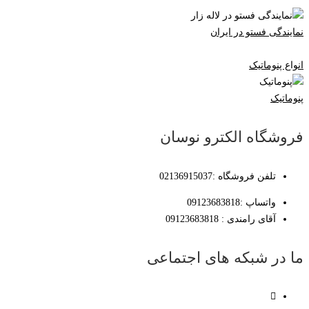
نمایندگی فستو در ایران
انواع پنوماتیک
پنوماتیک
فروشگاه الکترو نوسان
تلفن فروشگاه :02136915037
واتساپ :09123683818
آقای رامندی : 09123683818
ما در شبکه های اجتماعی