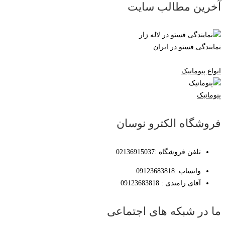
آخرین مطالب سایت
نمایندگی فستو در ایران
انواع پنوماتیک
پنوماتیک
فروشگاه الکترو نوسان
تلفن فروشگاه :02136915037
واتساپ :09123683818
آقای رامندی : 09123683818
ما در شبکه های اجتماعی