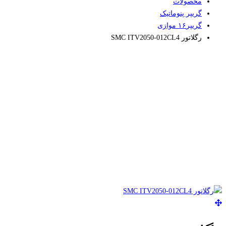
محصولات
گریپر پنوماتیک
گریپر۱۶ موازی
رگلاتور SMC ITV2050-012CL4