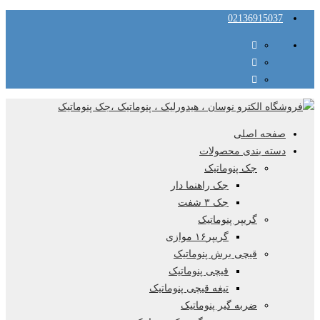
02136915037
صفحه اصلی
دسته بندی محصولات
جک پنوماتیک
جک راهنما دار
جک ۳ شفت
گریپر پنوماتیک
گریپر۱۶ موازی
قیچی برش پنوماتیک
قیچی پنوماتیک
تیغه قیچی پنوماتیک
ضربه گیر پنوماتیک