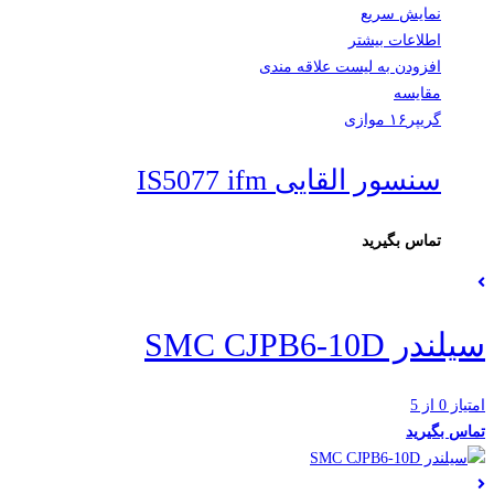
نمایش سریع
اطلاعات بیشتر
افزودن به لیست علاقه مندی
مقایسه
گریپر۱۶ موازی
سنسور القایی IS5077 ifm
تماس بگیرید
سیلندر SMC CJPB6-10D
امتیاز 0 از 5
تماس بگیرید