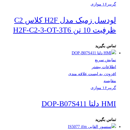
گریپر۱۶ موازی
لودسل زمیک مدل H2F کلاس C2
ظرفیت 10 تن H2F-C2-3-OT-3T6
تماس بگیرید
نمایش سریع
اطلاعات بیشتر
افزودن به لیست علاقه مندی
مقایسه
گریپر۱۶ موازی
HMI دلتا DOP-B07S411
تماس بگیرید