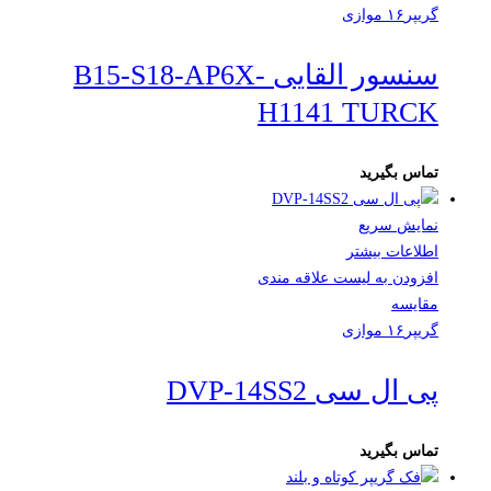
گریپر۱۶ موازی
سنسور القایی B15-S18-AP6X-
H1141 TURCK
تماس بگیرید
نمایش سریع
اطلاعات بیشتر
افزودن به لیست علاقه مندی
مقایسه
گریپر۱۶ موازی
پی ال سی DVP-14SS2
تماس بگیرید