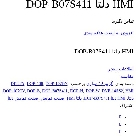
HMI دلتا DOP-B07S411
تماس بگیرید
افزودن به لیست علاقه مندی
HMI دلتا DOP-B07S411
اطلاعات بیشتر
مقایسه
دسته بندی:
گریپر۱۶ موازی
برچسب:
,
DOP-107BV
,
DOP-100
,
DELTA
DOP-107CV
,
DOP-B
,
DOP-B07S411
,
DOP-H
,
DOP-W
,
DVP-14SS2
,
HMI
دلتا
,
HMI دلتا DOP-B07S411
,
دلتا HMI
,
صفحه نمایش
,
صفحه نمایش دلتا
اشتراک :