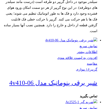
سیلندر موجود در داخل گریپر دو طرفه است (درست مانند سیلندر
های دوطرفه). در این نوع گریپر از هر دو سمت امکان ورود هوای
فشرده وجود دارد و فک ها به طور اتوماتیک تنظیم می شوند؛ یعنی
فک ها با هم حرکت می کنند. گریپر با حرکت خطی فک قابلیت
گرفتن قطعه از داخل و خارج را دارد. همچنین نصب آنها بسیار ساده
است.
نمایش سریع
اطلاعات بیشتر
افزودن به لیست علاقه مندی
مقایسه
گریپر۱۶ موازی
شیر برقی پنوماتیک مدل 4v410-06
تماس بگیرید
نمایش سریع