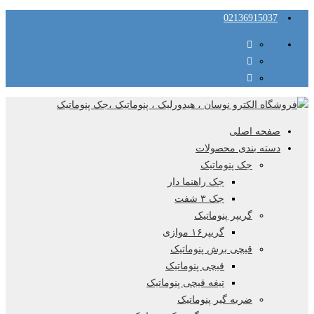
02136915037
صفحه اصلی
دسته بندی محصولات
جک پنوماتیک
جک راهنما دار
جک ۳ شفت
گریپر پنوماتیک
گریپر۱۶ موازی
قیچی برش پنوماتیک
قیچی پنوماتیک
تیغه قیچی پنوماتیک
ضربه گیر پنوماتیک