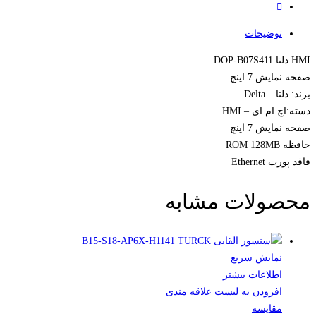
توضیحات
HMI دلتا DOP-B07S411:
صفحه نمایش 7 اینچ
برند: دلتا – Delta
دسته:اچ ام ای – HMI
صفحه نمایش 7 اینچ
حافظه ROM 128MB
فاقد پورت Ethernet
محصولات مشابه
نمایش سریع
اطلاعات بیشتر
افزودن به لیست علاقه مندی
مقایسه