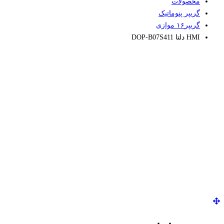
محصولات
گریپر پنوماتیک
گریپر۱۶ موازی
HMI دلتا DOP-B07S411