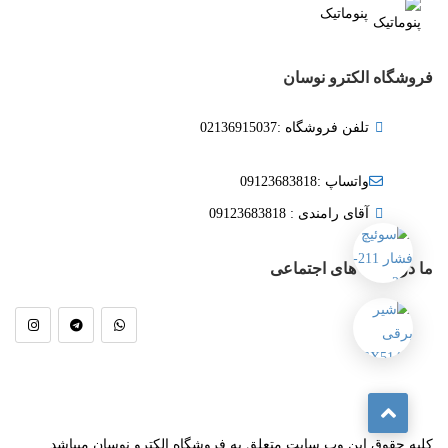
پنوماتیک
فروشگاه الکترو نوسان
تلفن فروشگاه :02136915037
واتساپ :09123683818
آقای رامندی : 09123683818
ما در شبکه های اجتماعی
کلیه حقوق این وب سایت متعلق به فروشگاه الکترو نوسان میباشد