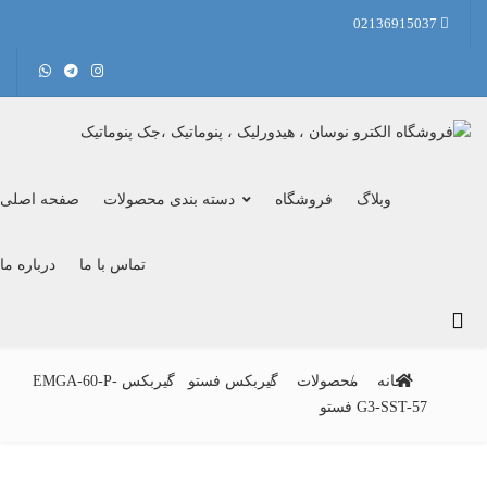
02136915037
وبلاگ
فروشگاه
دسته بندی محصولات
صفحه اصلی
تماس با ما
درباره ما
خانه
محصولات
گیربکس فستو
گیربکس EMGA-60-P-
G3-SST-57 فستو