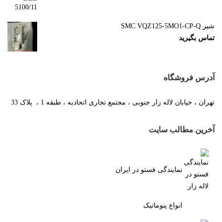
شیر SMC VQZ125-5MO1-CP-Q
تماس بگیرید
آدرس فروشگاه
تهران ، خیابان لاله زار جنوبی ، مجتمع تجاری اتحادیه ، طبقه 1 ، پلاک 33
آخرین مطالب سایت
نمایندگی فستو در ایران
انواع پنوماتیک