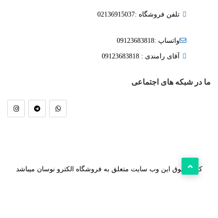
تلفن فروشگاه :02136915037
واتساپ :09123683818
آقای رامندی : 09123683818
ما در شبکه های اجتماعی
کلیه حقوق این وب سایت متعلق به فروشگاه الکترو نوسان میباشد