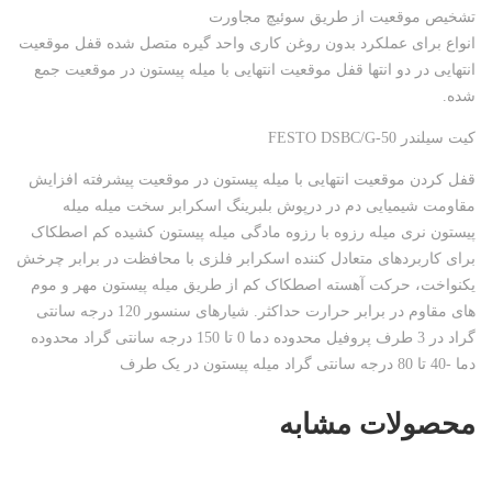
تشخیص موقعیت از طریق سوئیچ مجاورت
انواع برای عملکرد بدون روغن کاری واحد گیره متصل شده قفل موقعیت
انتهایی در دو انتها قفل موقعیت انتهایی با میله پیستون در موقعیت جمع
شده.
کیت سیلندر FESTO DSBC/G-50
قفل کردن موقعیت انتهایی با میله پیستون در موقعیت پیشرفته افزایش
مقاومت شیمیایی دم در درپوش بلبرینگ اسکرابر سخت میله میله
پیستون نری میله رزوه با رزوه مادگی میله پیستون کشیده کم اصطکاک
برای کاربردهای متعادل کننده اسکرابر فلزی با محافظت در برابر چرخش
یکنواخت، حرکت آهسته اصطکاک کم از طریق میله پیستون مهر و موم
های مقاوم در برابر حرارت حداکثر. شیارهای سنسور 120 درجه سانتی
گراد در 3 طرف پروفیل محدوده دما 0 تا 150 درجه سانتی گراد محدوده
دما -40 تا 80 درجه سانتی گراد میله پیستون در یک طرف
محصولات مشابه