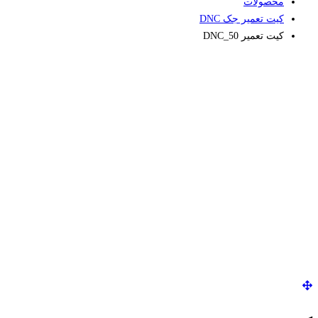
محصولات
کیت تعمیر جک DNC
کیت تعمیر DNC_50