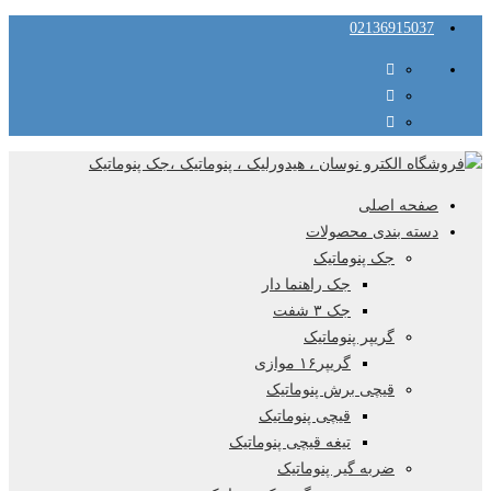
02136915037
صفحه اصلی
دسته بندی محصولات
جک پنوماتیک
جک راهنما دار
جک ۳ شفت
گریپر پنوماتیک
گریپر۱۶ موازی
قیچی برش پنوماتیک
قیچی پنوماتیک
تیغه قیچی پنوماتیک
ضربه گیر پنوماتیک