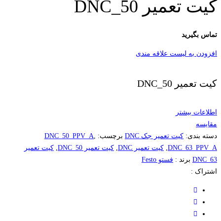
کیت تعمیر DNC_50
تماس بگیرید
افزودن به لیست علاقه مندی
کیت تعمیر DNC_50
اطلاعات بیشتر
مقایسه
دسته بندی:
کیت تعمیر جک DNC
برچسب:
,
DNC_50_PPV_A
DNC_63_PPV_A
,
کیت تعمیر DNC
,
کیت تعمیر DNC_50
,
کیت تعمیر
DNC_63
برند :
فستو Festo
اشتراک :