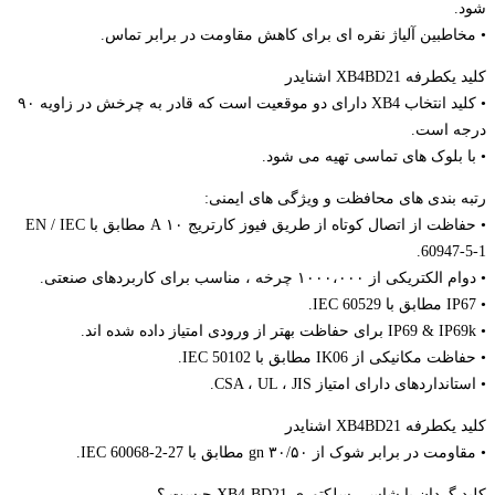
شود.
• مخاطبین آلیاژ نقره ای برای کاهش مقاومت در برابر تماس.
کلید یکطرفه XB4BD21 اشنایدر
• کلید انتخاب XB4 دارای دو موقعیت است که قادر به چرخش در زاویه ۹۰
درجه است.
• با بلوک های تماسی تهیه می شود.
رتبه بندی های محافظت و ویژگی های ایمنی:
• حفاظت از اتصال کوتاه از طریق فیوز کارتریج ۱۰ A مطابق با EN / IEC
60947-5-1.
• دوام الکتریکی از ۱۰۰۰،۰۰۰ چرخه ، مناسب برای کاربردهای صنعتی.
• IP67 مطابق با IEC 60529.
• IP69 & IP69k برای حفاظت بهتر از ورودی امتیاز داده شده اند.
• حفاظت مکانیکی از IK06 مطابق با IEC 50102.
• استانداردهای دارای امتیاز CSA ، UL ، JIS.
کلید یکطرفه XB4BD21 اشنایدر
• مقاومت در برابر شوک از ۳۰/۵۰ gn مطابق با IEC 60068-2-27.
کلید گردان یا شاسی سلکتوری XB4-BD21 چیست ؟