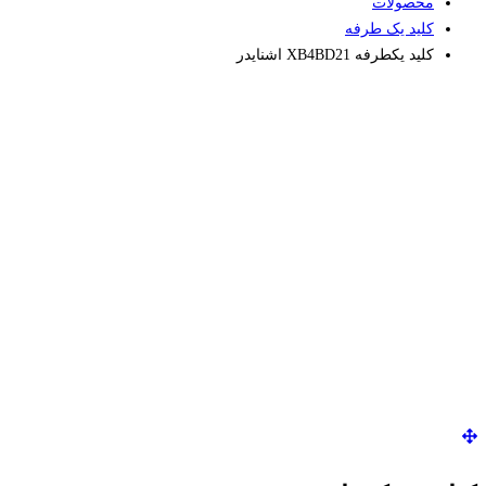
محصولات
کلید یک طرفه
کلید یکطرفه XB4BD21 اشنایدر