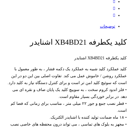
توضیحات
کلید یکطرفه XB4BD21 اشنایدر
کلید یکطرفه XB4BD21 اشنایدر
کلید عملکرد کلید شبیه به عملکرد یک دکمه فشار ، به طور معمول با
عملکرد روشن / خاموش عمل می کند. تفاوت اصلی بین این دو در این
است که سوئیچ کلید امن تر است و برای کنترل دستگاه نیاز به کلید دارد.
• فلز اندود کروم سخت ، به سوییچ کلید یک پایان صاف و نقره ای می
دهد. در برابر خوردگی بسیار مقاوم است.
• قطر نصب جمع و جور ۲۲ میلی متر ، مناسب برای زمانی که فضا کم
است.
• ۱۸ ماه ضمانت تولید کننده با اشنایدر الکتریک.
• مجهز به بلوک های تماسی ، می تواند درون محفظه های خاصی نصب