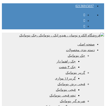
02136915037
صفحه اصلی
دسته بندی محصولات
جک پنوماتیک
جک راهنما دار
جک ۳ شفت
گریپر پنوماتیک
گریپر۱۶ موازی
قیچی برش پنوماتیک
قیچی پنوماتیک
تیغه قیچی پنوماتیک
ضربه گیر پنوماتیک