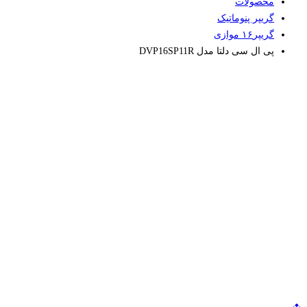
محصولات
گریپر پنوماتیک
گریپر۱۶ موازی
پی ال سی دلتا مدل DVP16SP11R