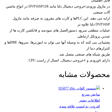
قابل اطمینان
در ماژول ورودی/خروجی دیجیتال دلتا مانند DVP16SP11R در انواع ماشین
آلات صنعتی
ارایه می دهند. این PLCها و کارت های مقرون به صرفه مانند ماژول
DVP16SP دلتا علاوه بر
عملیات منطقی سریع، دستورالعمل های سودمند و فانکشن کارت ها از
چندین پروتکل ارتباطی
پشتیبانی می کنند که به وسیله آنها می توان به اینورترها، سروها، HMIها و
کنترلرهای دما از
طریق شبکه های صنعتی متصل شد.
دارای ۸ورودی و ۶خروجی دیجیتال، اتصال از راست CPU.
محصولات مشابه
نمایش سریع
اطلاعات بیشتر
افزودن به لیست علاقه مندی