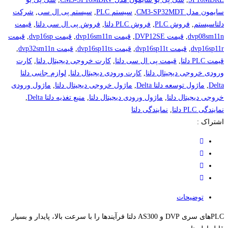
سایمون مدل CM3-SP32MDT
,
سیستم PLC
,
سیستم پی ال سی
,
شرکت
دلتاسیستم
,
فروش PLC
,
فروش PLC دلتا
,
فروش پی ال سی دلتا
,
قیمت
dvp08sm11n
,
قیمت DVP12SE
,
قیمت dvp16sm11n
,
قیمت dvp16sp
,
قیمت
dvp16sp11r
,
قیمت dvp16sp11t
,
قیمت dvp16sp11ts
,
قیمت dvp32sm11n
,
قیمت PLC دلتا
,
قیمت پی ال سی دلتا
,
کارت خروجی دیجیتال دلتا
,
کارت
ورودی خروجی دیجیتال دلتا
,
کارت ورودی دیجیتال دلتا
,
لوازم جانبی دلتا
Delta
,
ماژول توسعه دلتا Delta
,
ماژول خروجی دیجیتال دلتا
,
ماژول ورودی
خروجی دیجیتال دلتا
,
ماژول ورودی دیجیتال دلتا
,
منبع تغذیه دلتا Delta
,
نمایندگی PLC دلتا
,
نمایندگی دلتا
اشتراک :
توضیحات
PLCهای سری DVP و AS300 دلتا فرآیندها را با سرعت بالا، پایدار و بسیار