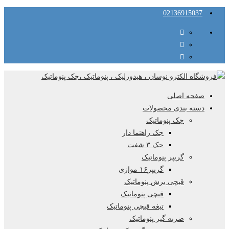
02136915037
صفحه اصلی
دسته بندی محصولات
جک پنوماتیک
جک راهنما دار
جک ۳ شفت
گریپر پنوماتیک
گریپر۱۶ موازی
قیچی برش پنوماتیک
قیچی پنوماتیک
تیغه قیچی پنوماتیک
ضربه گیر پنوماتیک