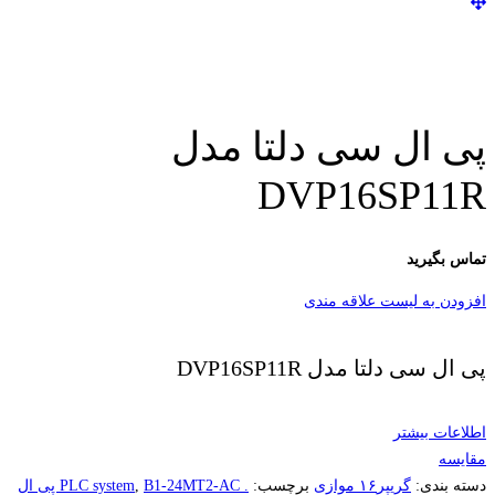
پی ال سی دلتا مدل
DVP16SP11R
تماس بگیرید
افزودن به لیست علاقه مندی
پی ال سی دلتا مدل DVP16SP11R
اطلاعات بیشتر
مقایسه
دسته بندی:
گریپر۱۶ موازی
برچسب:
. PLC system
,
B1-24MT2-AC پی ال