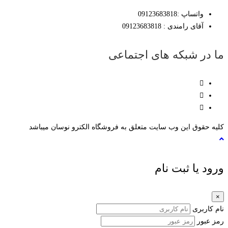
واتساپ :09123683818
آقای رامندی : 09123683818
ما در شبکه های اجتماعی
کلیه حقوق این وب سایت متعلق به فروشگاه الکترو نوسان میباشد
ورود یا ثبت نام
×
نام کاربری
رمز عبور