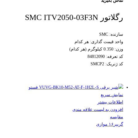
تماس بگیرید
رگلاتور SMC ITV2050-03F3N
سازنده: SMC
واحد قیمت گذاری: هر کدام
وزن: 0.350 کیلوگرم (هر کدام)
کد تعرفه: 84812090
کد ژنریک: SMCP2
نمایش سریع
اطلاعات بیشتر
افزودن به لیست علاقه مندی
مقایسه
گریپر۱۶ موازی