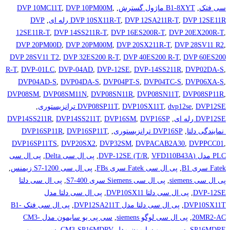
سی فتک
,
B1-8XYT ماژول گسترش
,
,
DVP 10PM00M
,
DVP 10MC11T
DVP 12SE11R رله ای
,
DVP 12SA211R-T
,
DVP 10SX11R-T
,
DVP
12SE11R-T
,
DVP 14SS211R-T
,
DVP 16ES200R-T
,
DVP 20EX200R-T
,
DVP 20PM00D
,
DVP 20PM00M
,
DVP 20SX211R-T
,
DVP 28SV11 R2
,
DVP 28SV11 T2
,
DVP 32ES200 R-T
,
DVP 40ES200 R-T
,
DVP 60ES200
R-T
,
DVP-01LC
,
DVP-04AD
,
DVP-12SE
,
DVP-14SS211R
,
DVP02DA-S
,
DVP04AD-S
,
DVP04DA-S
,
DVP04PT-S
,
DVP04TC-S
,
DVP06XA-S
,
DVP08SM
,
DVP08SM11N
,
DVP08SN11R
,
DVP08SN11T
,
DVP08SP11R
,
DVP12SE ترانزیستوری
,
dvp12se
,
DVP10SX11T
,
DVP08SP11T
,
DVP12SE رله ای
,
DVP16SP
,
DVP16SM
,
DVP14SS211T
,
DVP14SS211R
نمایندگی دلتا
,
DVP16SP ترانزیستوری
,
,
DVP16SP11T
,
DVP16SP11R
DVP16SP11TS
,
DVP20SX2
,
DVP32SM
,
DVPACAB2A30
,
DVPPCC01
,
PLC مدل (DVP-12SE (T/R
VFD110B43A
,
,
پی ال سی Delta
,
پی ال سی
Fatek سری B1
,
پی ال سی Fatek سری FBs
,
پی ال سی S7-1200 زیمنس
,
پی ال سی siemens
,
پی ال سی Siemens سری S7-400
,
پی ال سی دلتا
DVP-12SE
,
پی ال سی دلتا DVP10SX11
,
پی ال سی دلتا مدل
DVP10SX11T
,
پی ال سی دلتا مدل DVP12SA211T
,
پی ال سی فتک B1-
20MR2-AC
,
پی ال سی لوگو siemens
,
سی پی یو سایمون مدل CM3-
SP16MDRE
,
سی پی یو سایمون مدل CM3-SP16MDRV
,
سی پی یو