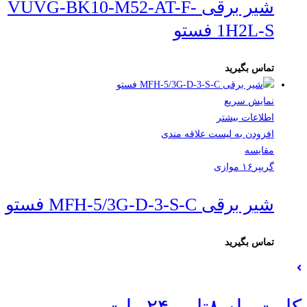
شیر برقی VUVG-BK10-M52-AT-F-
1H2L-S فستو
تماس بگیرید
نمایش سریع
اطلاعات بیشتر
افزودن به لیست علاقه مندی
مقایسه
گریپر۱۶ موازی
شیر برقی MFH-5/3G-D-3-S-C فستو
تماس بگیرید
کارت رله ۸تایی ۲۴ ولت