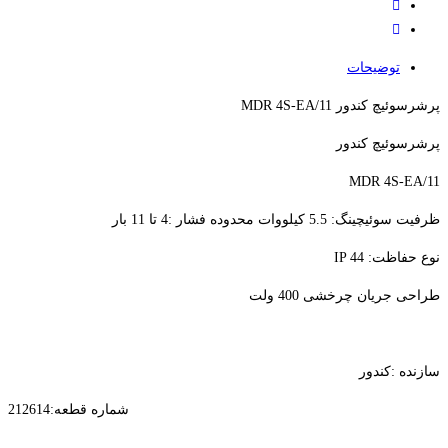
توضیحات
پرشرسوئیچ کندور MDR 4S-EA/11
پرشرسوئیچ کندور
MDR 4S-EA/11
ظرفیت سوئیچینگ: 5.5 کیلووات محدوده فشار :4 تا 11 بار
نوع حفاظت: IP 44
طراحی جریان چرخشی 400 ولت
سازنده :‎کندور
شماره قطعه:‎212614