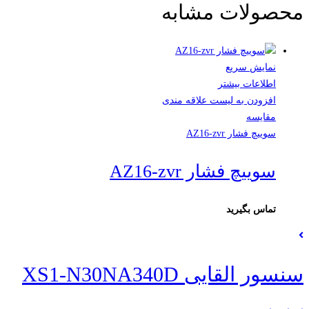
محصولات مشابه
نمایش سریع
اطلاعات بیشتر
افزودن به لیست علاقه مندی
مقایسه
سوییچ فشار AZ16-zvr
سوییچ فشار AZ16-zvr
تماس بگیرید
سنسور القایی XS1-N30NA340D