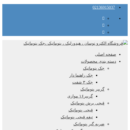
02136915037
صفحه اصلی
دسته بندی محصولات
جک پنوماتیک
جک راهنما دار
جک ۳ شفت
گریپر پنوماتیک
گریپر۱۶ موازی
قیچی برش پنوماتیک
قیچی پنوماتیک
تیغه قیچی پنوماتیک
ضربه گیر پنوماتیک