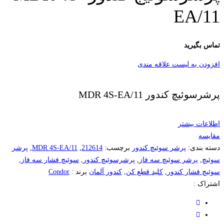
EA/11
تماس بگیرید
افزودن به لیست علاقه مندی
پرشرسوئیچ کندور MDR 4S-EA/11
اطلاعات بیشتر
مقایسه
دسته بندی:
پرشر سوئیچ کندور
برچسب:
212614
,
MDR 4S-EA/11
,
پرشر
سوئیچ
,
پرشر سوئیچ سه فاز
,
پرشرسوئیچ کندور
,
سوئیچ فشار سه فاز
,
سوئیچ فشار کندور
,
کلید قطع کن
,
کندور آلمان
برند :
Condor
اشتراک :