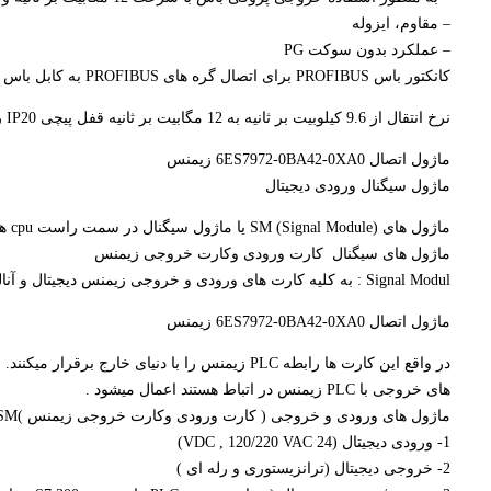
– مقاوم، ایزوله
– عملکرد بدون سوکت PG
کانکتور باس PROFIBUS برای اتصال گره های PROFIBUS به کابل باس PROFIBUS.
نرخ انتقال از 9.6 کیلوبیت بر ثانیه به 12 مگابیت بر ثانیه قفل پیچی IP20 رده بندی در دسترس بدون سوکت PG.
ماژول اتصال 6ES7972-0BA42-0XA0 زیمنس
ماژول سیگنال ورودی دیجیتال
ماژول های SM (Signal Module) یا ماژول سیگنال در سمت راست cpu های پی ال سی s7-1200 نصب می شود تا پی ال سی امکان انجام مدیریت فرایندها و توابع پیچیده تری را داشته باشد.
ماژول های سیگنال کارت ورودی وکارت خروجی زیمنس
Signal Modul : به کلیه کارت های ورودی و خروجی زیمنس دیجیتال و آنالوگ SM , DI , DO , AI , AO یا Signal Modul میگویند .
ماژول اتصال 6ES7972-0BA42-0XA0 زیمنس
های خروجی با PLC زیمنس در اتباط هستند اعمال میشود .
ماژول های ورودی و خروجی ( کارت ورودی وکارت خروجی زیمنس )SM زیمنس به 5 دسته تقسیم میشوند :
1- ورودی دیجیتال (24 VDC , 120/220 VAC)
2- خروجی دیجیتال (ترانزیستوری و رله ای )