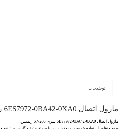
توضیحات
ماژول اتصال 6ES7972-0BA42-0XA0 زیمنس
ماژول اتصال 6ES7972-0BA42-0XA0 سری S7-200 زیمنس:
– به منظور استفاده خروجی پروفی باس با سرعت 12 مگابیت بر ثانیه و زاویه خروج کابل مایل