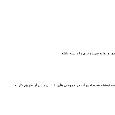
در واقع این کارت ها رابطه PLC زیمنس را با دنیای خارج برقرار میکنند. به نحوی که ورودی ها اطلاعات را گرفته ، پس از تغییرات لازم و با توجه به برنامه نوشته شده تغییرات در خروجی های PLC زیمنس از طریق کارت