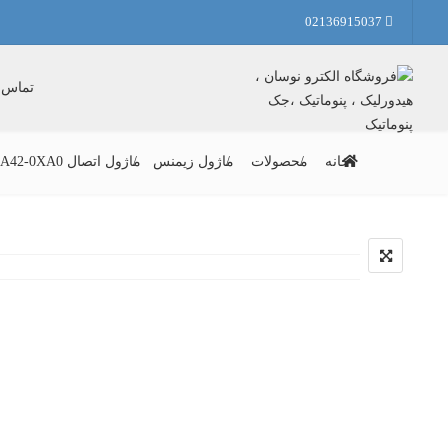
02136915037
تماس ب
خانه
محصولات
ماژول زیمنس
ماژول اتصال 6ES7972-0BA42-0XA0 زیمنس