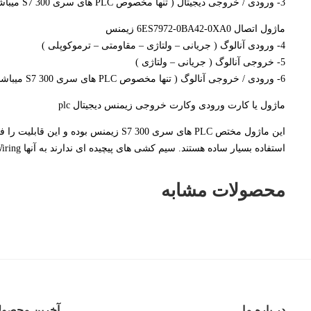
3- ورودی / خروجی دیجیتال ( تنها مخصوص PLC های سری S7 300 میباشد ).
ماژول اتصال 6ES7972-0BA42-0XA0 زیمنس
4- ورودی آنالوگ ( جریانی – ولتاژی – مقاومتی – ترموکوپلی )
5- خروجی آنالوگ ( جریانی – ولتاژی )
6- ورودی / خروجی آنالوگ ( تنها مخصوص PLC های سری S7 300 میباشد )
ماژول یا کارت ورودی وکارت خروجی زیمنس دیجیتال plc
این ماژول مختص PLC های سری S7 300 
استفاده بسیار ساده هستند. سیم کشی های پیچیده ای ندارند به آنها User – Friendly Wiring میگویند.
محصولات مشابه
در باره ما
آخرین محصول