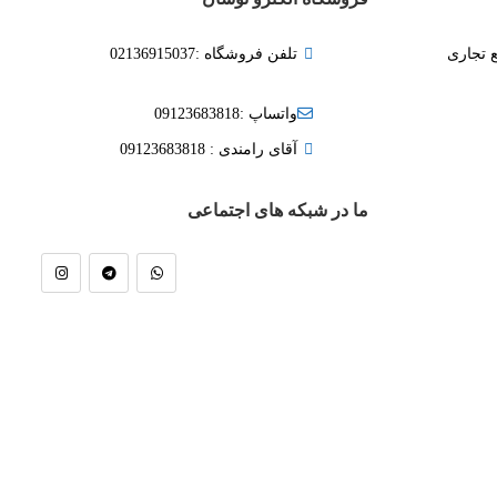
ع تجاری
تلفن فروشگاه :02136915037
واتساپ :09123683818
آقای رامندی : 09123683818
ما در شبکه های اجتماعی