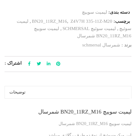
دسته بندی:
لیمیت سوییچ
برچسب:
Z4V7H 335-11Z-M20
,
BN20_11RZ_M16
,
لیمیت
سوئیچ
,
لیمیت سوئیچ SCHMERSAL
,
لیمیت سوییچ
BN20_11RZ_M16 شمرسال
برند :
شمرسال schmersal
اشتراک :
توضیحات
لیمیت سوییچ BN20_11RZ_M16 شمرسال
لیمیت سوییچ BN20_11RZ_M16 شمرسال
این میکروسوئیچ از نوع دو طرف رگلاژی میباشد.