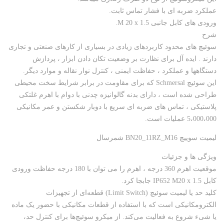
عملکرد ضربه ای با فشار تماس ثابت.
ورودی های کابل جانبی M 20 x 1.5.
شرح
سوئیچ های محدود کاربردهای زیادی در بسیاری از کارهای صنعتی و تجاری
دارند . ایده آل برای نظارت بر وضعیت تکان دادن ابزار ، پردازش
دستگاهها و عملکرد ، حفاظت ایمنی ، کنترل نوار نقاله و موارد دیگر.
این سوئیچ Schmersal که برای مقاومت در برابر شرایط سخت محیطی
طراحی شده است ، دارای بدنه گالوانیزه چدنی با دوام با اهرم غلتکی
پلاستیکی ، تماس های ضربه ای سریع با دوبار شکستن و عمر مکانیکی
5،000،000 عملیات است.
لیمیت سوییچ BN20_11RZ_M16 شمرسال
ویژگی ها و جزئیات
موقعیت اهرم 360 درجه ، اهرم را می توان با 180 درجه حفاظت ورودی
کابل IP652 M20 x 1.5 جابجا کرد.
کلید حد یا لیمیت سوئیچ (Limit Switch) قطعه‌ای از تجهیزات
الکترومکانیکی است که با استفاده از قطعات مکانیکی با حضور یک ماده
یا شی‌ء شروع به فعالیت می‌کند. از میکرو سوئیچ‌ها برای کنترل حد،