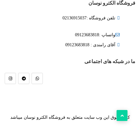
فروشگاه الکترو نوسان
تلفن فروشگاه :02136915037
واتساپ :09123683818
آقای رامندی : 09123683818
ما در شبکه های اجتماعی
کلیه حقوق این وب سایت متعلق به فروشگاه الکترو نوسان میباشد