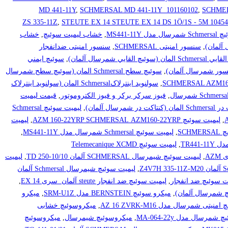
MD 441-11Y
,
SCHMERSAL MD 441-11Y 101160102
,
SCHMER
,
STEUTE EX 14 STEUTE EX 14 DS 1Ö/1S - 5M 10454
MS441-11
,
خشاب لیمیت سوئیچ
,
خشاب
,
سنسور امنیتی SCHMERSAL
,
سنسور امنیتی ضدانفجار
ن (سوئيچ القايي شمرسال آلمان)
,
سوئيچ ايمني
,
سوئيچ سطح Schmersal المان (سوئيچ سطح شمرسال
,
سولنويد اينترلاکSchmersal المان (سولنويد اينترلاک
,
فیوز سرکر برکر و فیوز الکتروموتور
,
قیمت لیمیت
اکت در شمرسال آلمان)
,
ليميت سوئيچ Schmersal
,
لیمیت سوئیچ AZM 160-22YRP SCHMERSAL AZM160-22YRP
,
لیمیت
SCHM
,
لیمیت سوئیچ Schmersal شمرسال مدل MS441-11Y
,
,
لیمیت سوئیچ Telemecanique XCMD
AZ
,
لیمیت سوئیچ شیمرسال SCHMERSAL آلمان TD 250-10/10
,
لیمیت
,
لیمیت سوئیچ شیمرسال Schmersal آلمان
ت سوئیچ ضد انفجار
,
لیمیت سوئیچ ضد انفجار steute آلمان سری EX 14
,
,
میکرو سوئیچ BERNSTEIN مدل SRM-U1Z
,
میکرو
نیتی شمرسال مدل AZ 16 ZVRK-M16
,
میکروسوئیچ خشابی
مرسال مدل MA-064-22y
,
میکروسوئیچ شیمرسال
,
میکروسوئیچ