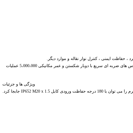
 ، حفاظت ایمنی ، کنترل نوار نقاله و موارد دیگر.
این سوئیچ Schmersal که برای مقاومت در برابر شرایط سخت محیطی طراحی شده است ، دارای بدنه گالوانیزه چدنی با دوام با اهرم غلتکی پلاستیکی ، تماس های ضربه ای سریع با دوبار شکستن و عمر مکانیکی 5،000،000 عملیات
ویژگی ها و جزئیات