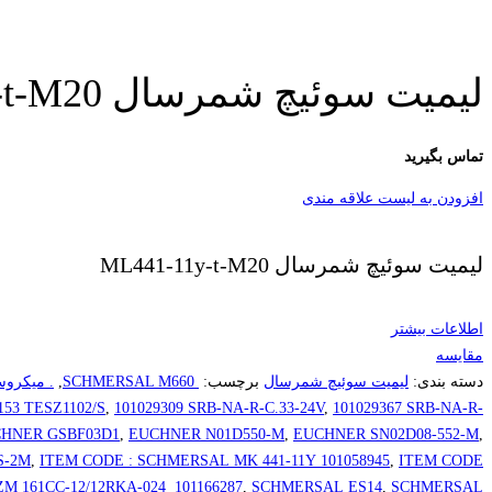
لیمیت سوئیچ شمرسال ML441-11y-t-M20
تماس بگیرید
افزودن به لیست علاقه مندی
لیمیت سوئیچ شمرسال ML441-11y-t-M20
اطلاعات بیشتر
مقایسه
دسته بندی:
لیمیت سوئیچ شمرسال
برچسب:
​ SCHMERSAL M660
,
. میکروسوئیچ خشابی L
153 TESZ1102/S
,
101029309 SRB-NA-R-C.33-24V
,
101029367 SRB-NA-R-
HNER GSBF03D1
,
EUCHNER N01D550-M
,
EUCHNER SN02D08-552-M
,
S-2M
,
ITEM CODE : SCHMERSAL MK 441-11Y 101058945
,
ITEM CODE
 161CC-12/12RKA-024 101166287
,
SCHMERSAL ES14
,
SCHMERSAL