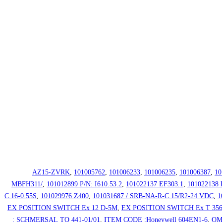
,
101005762
,
101006233
,
101006235
,
101006387
,
10
MBFH311/
,
101012899 P/N: I610.53.2
,
101022137 EF303.1
,
101022138 
C.16-0.55S
,
101029976 Z400
,
101031687 / SRB-NA-R-C.15/R2-24 VDC
,
1
EX POSITION SWITCH Ex 12 D-5M
,
EX POSITION SWITCH Ex T 356
: SCHMERSAL TQ 441-01/01
,
ITEM CODE :Honeywell 604EN1-6
,
OM