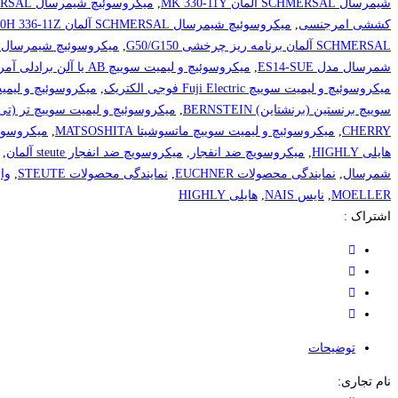
شیمرسال SCHMERSAL آلمان MK 330-11Y
,
میکروسوئیچ شیمرسال SCHMERSAL آلمان MK 441-11Y
کششی امرجنسی
,
میکروسوئیچ شیمرسال SCHMERSAL آلمان Z4V10H 336-11Z
SCHMERSAL آلمان برنامه ریز چرخشی G50/G150
,
میکروسوئیچ شیمرسال SCHMERSAL آلمان خشابی ZM 161 SK-33RK 024
شمرسال مدل ES14-SUE
,
میکروسوئیچ و لیمیت سوییچ AB یا آلن برادلی آمریکا
میکروسوئیچ و لیمیت سوییچ Fuji Electric فوجی الکتریک
,
میکروسوئیچ و لیمیت سوییچ
سوییچ برنستین (برنشتاین) BERNSTEIN
,
میکروسوئیچ و لیمیت سوییچ تر (تی ای 
CHERRY
,
میکروسوئیچ و لیمیت سوییچ ماتسوشیتا MATSOSHITA
,
میکروسوئی
هایلی HIGHLY
,
میکروسویچ ضد انفجار
,
میکروسویچ ضد انفجار steute آلمان
,
شمرسال
,
نمایندگی محصولات EUCHNER
,
نمایندگی محصولات STEUTE
,
وار
MOELLER
,
نایس NAIS
,
هایلی HIGHLY
اشتراک :
توضیحات
نام تجاری: