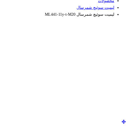
محصولات
لیمیت سوئیچ شمرسال
لیمیت سوئیچ شمرسال ML441-11y-t-M20