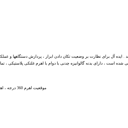
. ایده آل برای نظارت بر وضعیت تکان دادن ابزار ، پردازش دستگاهها و عملکرد
موقعیت اهرم 360 درجه ، اهرم را می توان با 180 درجه حفاظت ورودی کابل IP652 M20 x 1.5 جابجا کرد.