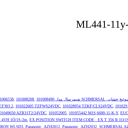
SCHMERSA شیمرسال مدل AZ15-ZVRK
101008490
,
101008208
,
1006538
EF303.2
,
101022605 TZFWS24VDC
,
101028954 TZKF/CLS24VDC
,
101029
01049650 AZR31T2/24VDC
,
101052005
,
101055442 M1S 6600-11-K-Y
,
EUC
 4VH 1Ö/1S-2m
,
EX POSITION SWITCH ITEM CODE : EX T 356 R 1O/1
RON WLSD3
,
Panasonic AZH2012
,
Panasonic AZH2032
,
SCHMERSAL AZM