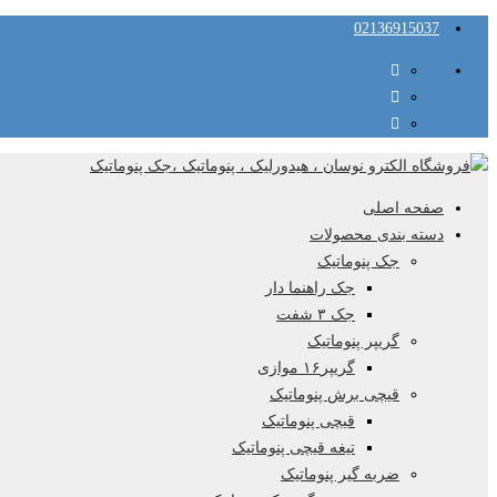
02136915037
صفحه اصلی
دسته بندی محصولات
جک پنوماتیک
جک راهنما دار
جک ۳ شفت
گریپر پنوماتیک
گریپر۱۶ موازی
قیچی برش پنوماتیک
قیچی پنوماتیک
تیغه قیچی پنوماتیک
ضربه گیر پنوماتیک