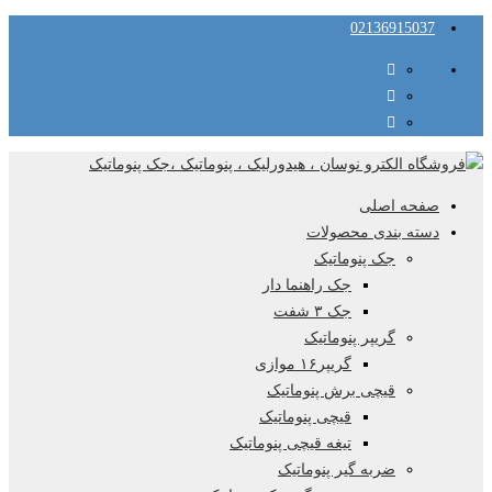
02136915037
صفحه اصلی
دسته بندی محصولات
جک پنوماتیک
جک راهنما دار
جک ۳ شفت
گریپر پنوماتیک
گریپر۱۶ موازی
قیچی برش پنوماتیک
قیچی پنوماتیک
تیغه قیچی پنوماتیک
ضربه گیر پنوماتیک