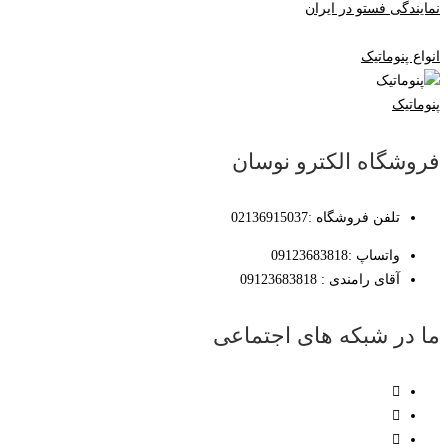
نمایندگی فستو در ایران
انواع پنوماتیک
پنوماتیک
فروشگاه الکترو نوسان
تلفن فروشگاه :02136915037
واتساپ :09123683818
آقای رامندی : 09123683818
ما در شبکه های اجتماعی