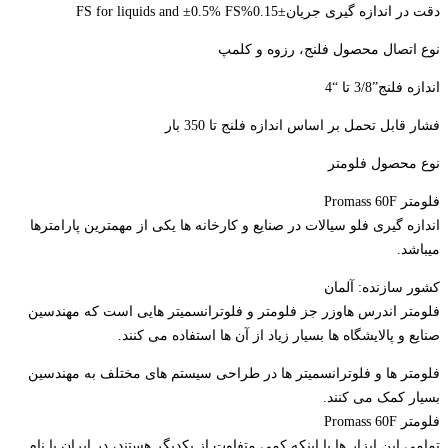
دقت در اندازه گیری جریان±0.15%FS for liquids and ±0.5% FS
نوع اتصال محصول فلنج، رزوه و کلمپ
اندازه فلنج”3/8 تا “4
فشار قابل تحمل بر اساس اندازه فلنج تا 350 بار
نوع محصول فلومتر
فلومتر Promass 60F
اندازه گیری فلو سیالات در صنایع و کارخانه ها یکی از مهمترین پارامترها
میباشد.
کشور سازنده: آلمان
فلومتر اندرس هاوزر جز فلومتر و فلوترانسمیتر هایی است که مهندسین
صنایع و پالایشگاه ها بسیار زیاد از آن ها استفاده می کنند.
فلومتر ها و فلوترانسمیتر ها در طراحی سیستم های مختلف به مهندسین
بسیار کمک می کنند.
فلومتر Promass 60F
تمامی این ابزار ها با اینکه کمی متفاوت از یکدیگر هستند، در ایران با نام