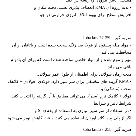
مشکل “پایین بیرون” را ریشه کن کنید.
• بدنه رزوه ای KMA انعطاف پذیری نصب، دقت مکان و
افزایش سطح برای بهبود اتلاف انرژی حرارتی در جو.
ضربه گیر koba kma27-25bn
• مواد میله پیستون از فولاد ضد زنگ سخت شده است و یاتاقان از آن
محافظت می کند
مهر و موم شده و از مواد خاصی ساخته شده است که برای آن بادوام
باقی می ماند
مدت زمان طولانی برای اطمینان از طول عمر طولانی.
• KMA گزینه های مختلفی برای سر سپر دارد: فولادی، فولادی + کلاهک
سخت (مشکی) و
فولاد + کلاهک نرم (سبز). می توانید مطابق با آن گزینه را انتخاب کنید
شرایط تاثیر و شرایط
• در استفاده از سر سپر، نیازی به استفاده از یقه Stop و
اگر از پلی پد یا کلاه اورتان استفاده می کنید، باعث کاهش نویز می شود.
ضربه گیر koba kma27-25bn