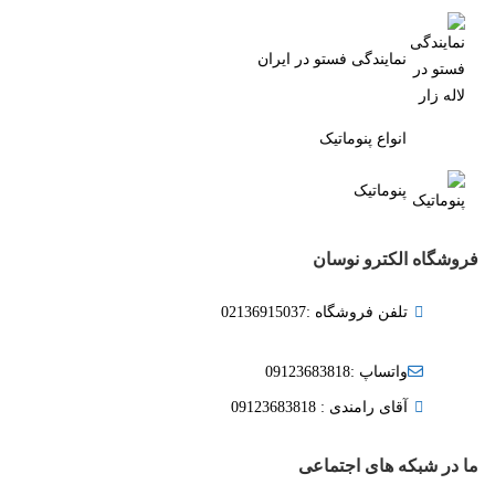
نمایندگی فستو در ایران
انواع پنوماتیک
پنوماتیک
فروشگاه الکترو نوسان
تلفن فروشگاه :02136915037
واتساپ :09123683818
آقای رامندی : 09123683818
ما در شبکه های اجتماعی