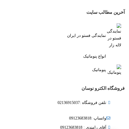
آخرین مطالب سایت
نمایندگی فستو در ایران
انواع پنوماتیک
پنوماتیک
فروشگاه الکترو نوسان
تلفن فروشگاه :02136915037
واتساپ :09123683818
آقای رامندی : 09123683818