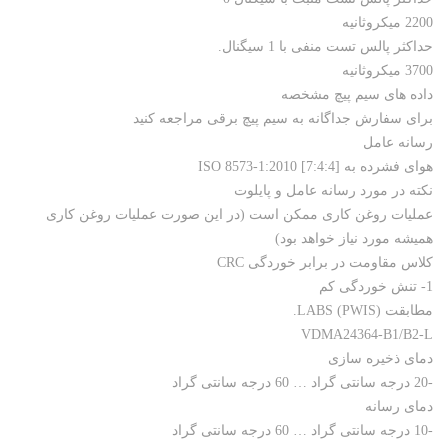
2200 میکروثانیه
حداکثر پالس تست منفی با 1 سیگنال.
3700 میکروثانیه
داده های سیم پیچ مشخصه
برای سفارش جداگانه به سیم پیچ برقی مراجعه کنید
رسانه عامل
هوای فشرده به ISO 8573-1:2010 [7:4:4]
نکته در مورد رسانه عامل و پایلوت
عملیات روغن کاری ممکن است (در این صورت عملیات روغن کاری
همیشه مورد نیاز خواهد بود)
کلاس مقاومت در برابر خوردگی CRC
1- تنش خوردگی کم
مطابقت LABS (PWIS).
VDMA24364-B1/B2-L
دمای ذخیره سازی
-20 درجه سانتی گراد … 60 درجه سانتی گراد
دمای رسانه
-10 درجه سانتی گراد … 60 درجه سانتی گراد