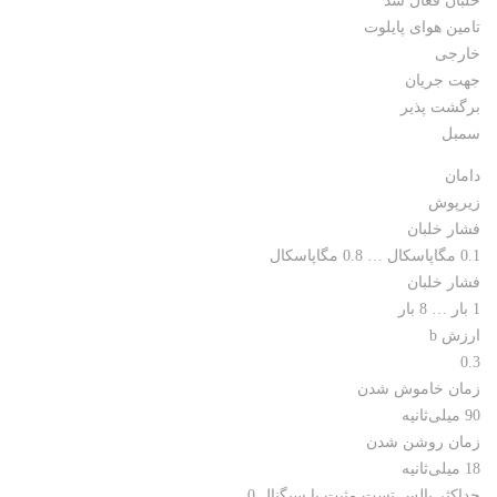
خلبان فعال شد
تامین هوای پایلوت
خارجی
جهت جریان
برگشت پذیر
سمبل
دامان
زیرپوش
فشار خلبان
0.1 مگاپاسکال … 0.8 مگاپاسکال
فشار خلبان
1 بار … 8 بار
ارزش b
0.3
زمان خاموش شدن
90 میلی‌ثانیه
زمان روشن شدن
18 میلی‌ثانیه
حداکثر پالس تست مثبت با سیگنال 0