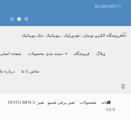
02136915037
وبلاگ
فروشگاه
دسته بندی محصولات
صفحه اصلی
تماس با ما
درباره ما
خانه
محصولات
شیر برقی فستو
شیر FESTO MFH-3-
1/2-S