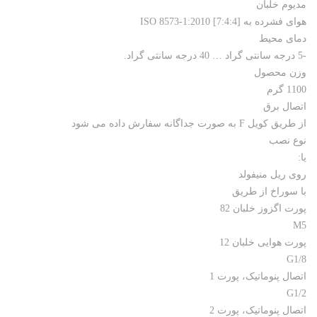
مدیوم خلبان
هوای فشرده به ISO 8573-1:2010 [7:4:4]
دمای محیط
-5 درجه سانتی گراد … 40 درجه سانتی گراد.
وزن محصول
1100 گرم
اتصال برق
از طریق کویل F به صورت جداگانه سفارش داده می شود
نوع نصب
یا:
روی ریل منیفولد
با سوراخ از طریق
پورت اگزوز خلبان 82
M5
پورت هوایی خلبان 12
G1/8
اتصال پنوماتیک، پورت 1
G1/2
اتصال پنوماتیک، پورت 2