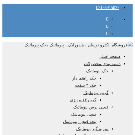
02136915037
صفحه اصلی
دسته بندی محصولات
جک پنوماتیک
جک راهنما دار
جک ۳ شفت
گریپر پنوماتیک
گریپر۱۶ موازی
قیچی برش پنوماتیک
قیچی پنوماتیک
تیغه قیچی پنوماتیک
ضربه گیر پنوماتیک