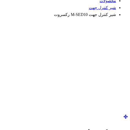
محصولات
شیر کنترل جهت
شیر کنترل جهت M-SED10 رکسروت