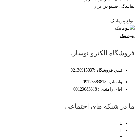
نمایندگی فستو در ایران
انواع پنوماتیک
پنوماتیک
فروشگاه الکترو نوسان
تلفن فروشگاه :02136915037
واتساپ :09123683818
آقای رامندی : 09123683818
ما در شبکه های اجتماعی