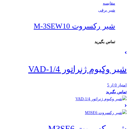
مقایسه
شیر برقی
شیر رکسروت M-3SEW10
تماس بگیرید
شیر وکیوم ژنراتور VAD-1/4
امتیاز 0 از 5
تماس بگیرید
شیر رکسروت M3SE6