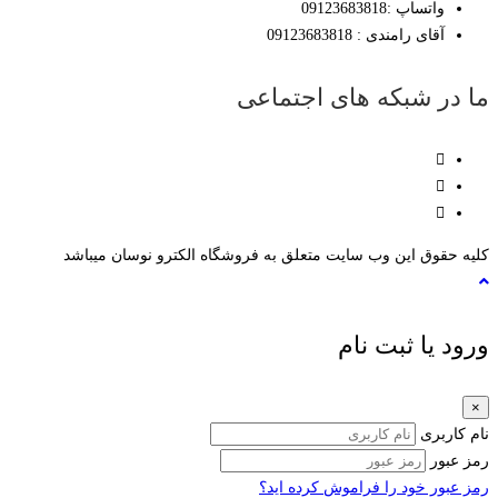
واتساپ :09123683818
آقای رامندی : 09123683818
ما در شبکه های اجتماعی
کلیه حقوق این وب سایت متعلق به فروشگاه الکترو نوسان میباشد
ورود یا ثبت نام
×
نام کاربری
رمز عبور
رمز عبور خود را فراموش کرده اید؟