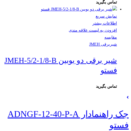
تماس بگیرید
نمایش سریع
اطلاعات بیشتر
افزودن به لیست علاقه مندی
مقایسه
شیربرقی JMEH
شیر برقی دو بوبین JMEH-5/2-1/8-B
فستو
تماس بگیرید
جک راهنمادار ADNGF-12-40-P-A
فستو