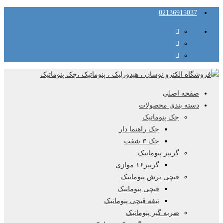
02136915037
صفحه اصلی
دسته بندی محصولات
جک پنوماتیک
جک راهنما دار
جک ۳ شفت
گریپر پنوماتیک
گریپر۱۶ موازی
قیچی برش پنوماتیک
قیچی پنوماتیک
تیغه قیچی پنوماتیک
ضربه گیر پنوماتیک