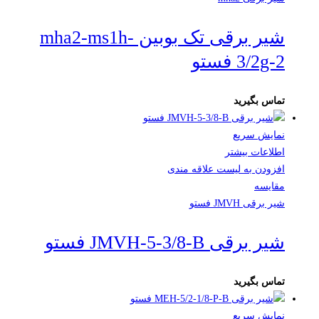
شیر برقی تک بوبین mha2-ms1h-
3/2g-2 فستو
تماس بگیرید
نمایش سریع
اطلاعات بیشتر
افزودن به لیست علاقه مندی
مقایسه
شیر برقی JMVH فستو
شیر برقی JMVH-5-3/8-B فستو
تماس بگیرید
نمایش سریع