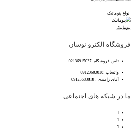
انواع پنوماتیک
پنوماتیک
فروشگاه الکترو نوسان
تلفن فروشگاه :02136915037
واتساپ :09123683818
آقای رامندی : 09123683818
ما در شبکه های اجتماعی