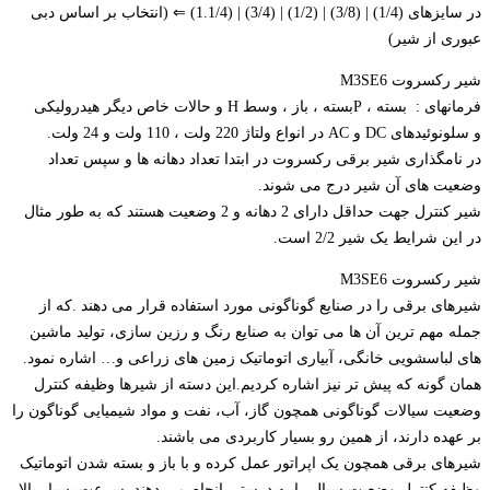
در سایزهای (1/4) | (3/8) | (1/2) | (3/4) | (1.1/4) ⇐ (انتخاب بر اساس دبی
عبوری از شیر)
شیر رکسروت M3SE6
فرمانهای : بسته ، Pبسته ، باز ، وسط H و حالات خاص دیگر هیدرولیکی
و سلونوئیدهای DC و AC در انواع ولتاژ 220 ولت ، 110 ولت و 24 ولت.
در نامگذاری شیر برقی رکسروت در ابتدا تعداد دهانه ها و سپس تعداد
وضعیت های آن شیر درج می شوند.
شیر کنترل جهت حداقل دارای 2 دهانه و 2 وضعیت هستند که به طور مثال
در این شرایط یک شیر 2/2 است.
شیر رکسروت M3SE6
شیرهای برقی را در صنایع گوناگونی مورد استفاده قرار می دهند .که از
جمله مهم ترین آن ها می توان به صنایع رنگ و رزین سازی، تولید ماشین
های لباسشویی خانگی، آبیاری اتوماتیک زمین های زراعی و… اشاره نمود.
همان گونه که پیش تر نیز اشاره کردیم.این دسته از شیرها وظیفه کنترل
وضعیت سیالات گوناگونی همچون گاز، آب، نفت و مواد شیمیایی گوناگون را
بر عهده دارند، از همین رو بسیار کاربردی می باشند.
شیرهای برقی همچون یک اپراتور عمل کرده و با باز و بسته شدن اتوماتیک
وظیفه کنترل وضعیت سیال را به درستی انجام می دهند. سرعت بسیار بالا،