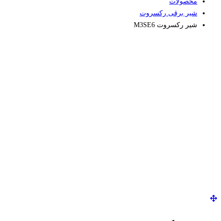
محصولات
شیر برقی رکسروت
شیر رکسروت M3SE6