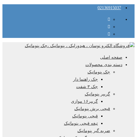
02136915037
صفحه اصلی
دسته بندی محصولات
جک پنوماتیک
جک راهنما دار
جک ۳ شفت
گریپر پنوماتیک
گریپر۱۶ موازی
قیچی برش پنوماتیک
قیچی پنوماتیک
تیغه قیچی پنوماتیک
ضربه گیر پنوماتیک