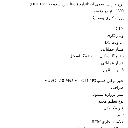
نرخ جریان اسمی استاندارد (استاندارد شده به DIN 1343)
1300 لیتر در دقیقه
پورت کاری پنوماتیک
G1/4
ولتاژ کاری
24 ولت DC
فشار عملیاتی
0.3 مگاپاسکال … 0.8 مگاپاسکال
فشار عملیاتی
3 بار … 8 بار
شیر برقی فستو VUVG-L18-M52-MT-G14-1P3
طراحی
شیر دروازه پیستونی
نوع تنظیم مجدد
فنر مکانیکی
تایید
علامت تجاری RCM