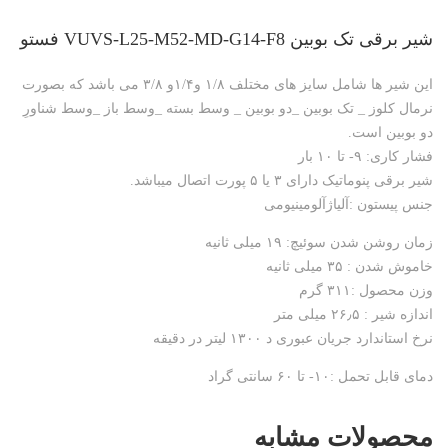
شیر برقی تک بوبین VUVS-L25-M52-MD-G14-F8 فستو
این شیر ها شامل سایز های مختلف ۱/۸ و۱/۴و ۳/۸ می باشد که بصورت
نرمال کلوز _ تک بوبین _دو بوبین _ وسط بسته _وسط باز _وسط شناورِ
دو بوبین است.
فشار کاری: ۹- تا ۱۰ بار
شیر برقی پنوماتیک دارای ۳ یا ۵ پورت اتصال میباشد.
جنس پیستون :آلیاژآلومینیومی
زمان روشن شدن سوئیچ: ۱۹ میلی ثانیه
خاموش شدن : ۳۵ میلی ثانیه
وزن محصول :۳۱۱ گرم
اندازه شیر : ۲۶٫۵ میلی متر
نرخ استاندارد جریان عبوری د ۱۳۰۰ لیتر در دقیقه
دمای قابل تحمل :۱۰- تا ۶۰ سانتی گراد
محصولات مشابه