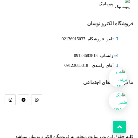
پنوماتیک
فروشگاه الکترو نوسان
تلفن فروشگاه :02136915037
واتساپ :09123683818
آقای رامندی : 09123683818
ما در شبکه های اجتماعی
کلیه حقوق این وب سایت متعلق به فروشگاه الکترو نوسان میباشد