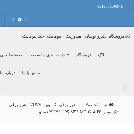
02136915037
وبلاگ
فروشگاه
دسته بندی محصولات
صفحه اصلی
تماس با ما
درباره ما
خانه
محصولات
شیر برقی تک بوبین VUVS
شیر برقی
تک بوبین VUVS-L25-M52-MD-G14-F8 فستو