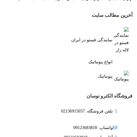
آخرین مطالب سایت
نمایندگی فستو در ایران
انواع پنوماتیک
پنوماتیک
فروشگاه الکترو نوسان
تلفن فروشگاه :02136915037
واتساپ :09123683818