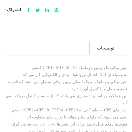
اشتراک :
توضیحات
شیر برقی تک بوبین پنوماتیک CPE18-M1H-5L-1/4 فستو:
به وسیله ی کمک اعمال نیرو هوا ، بادی و الکتریکی کار می کند.
شیر برقی پنوماتیک به یک اتصال بوبین برقی متصل می باشد که قدرت
قطع و وصل و یا کنترل آن را دارد.
این عملکرد بر اساس دستوری می باشد که از سیستم کنترل دریافت می
کند.
شیر های CPE به طورکلی به CPE24،CPE18 ،CPE14، CPE10 تقسیم
بندی می شوند که دارای سایز دهانه یا پورت های متفاوت اند.
متوسط دمای قابل تحمل برای این شیر ها ۵- تا ۵۰ درجه سانتی گراد
است.جنس بدنه ی این شیر از آلومینیوم تشکیل شده است.