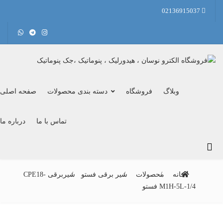
02136915037
وبلاگ
فروشگاه
دسته بندی محصولات
صفحه اصلی
تماس با ما
درباره ما
خانه
محصولات
شیر برقی فستو
شیربرقی CPE18-
M1H-5L-1/4 فستو