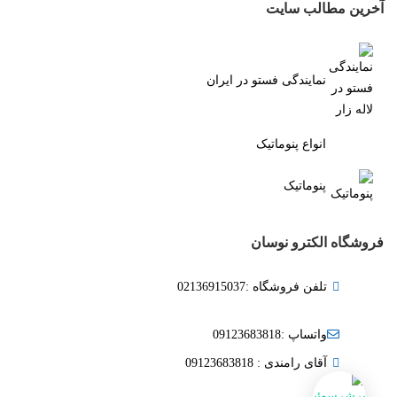
آخرین مطالب سایت
نمایندگی فستو در ایران
انواع پنوماتیک
پنوماتیک
فروشگاه الکترو نوسان
تلفن فروشگاه :02136915037
واتساپ :09123683818
آقای رامندی : 09123683818