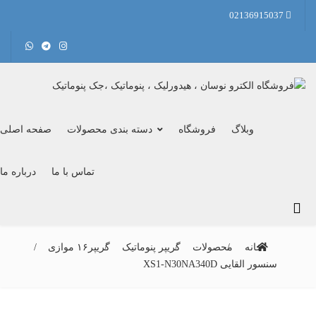
02136915037
وبلاگ
فروشگاه
دسته بندی محصولات
صفحه اصلی
تماس با ما
درباره ما
خانه
محصولات
گریپر پنوماتیک
گریپر۱۶ موازی
سنسور القایی XS1-N30NA340D