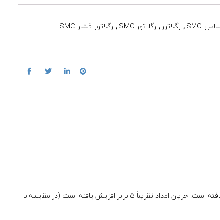
س SMC
,
رگلاتور
,
رگلاتور SMC
,
رگلاتور فشار SMC
رگولاتورهای سری IR Precision به گونه ای طراحی شده اند که فشرده و سبک باشند. حداکثر فشار تنظیم شده از 0.7MPa معمولی به 0.8MPa افزایش یافته است. جریان امداد تقریباً 5 برابر افزایش یافته است (در مقایسه با