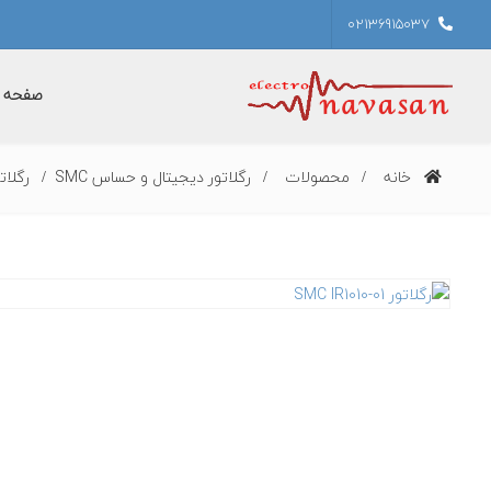
02136915037
صفحه ا
خانه
محصولات
رگلاتور دیجیتال و حساس SMC
رگلاتور 010-01