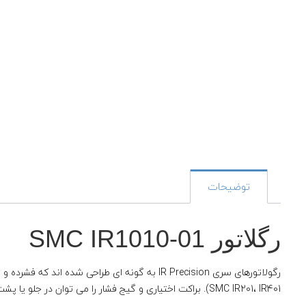
توضیحات
رگلاتور SMC IR1010-01
SMC IR201، IR401). براکت اختیاری و گیج فشار را می توان در جلو یا پشت دستگاه نصب کرد.