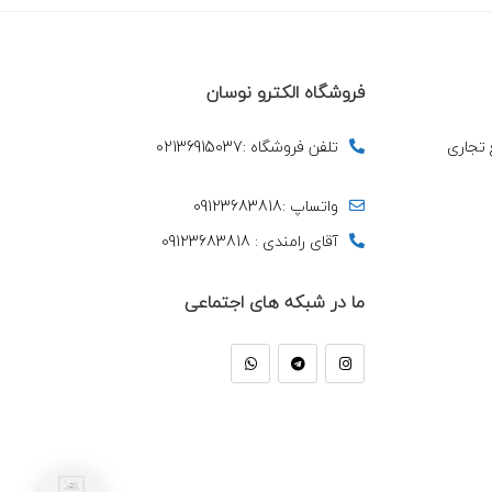
فروشگاه الکترو نوسان
ع تجاری
تلفن فروشگاه :02136915037
واتساپ :09123683818
آقای رامندی : 09123683818
ما در شبکه های اجتماعی