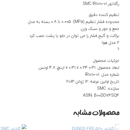
رگلاتور SMC IR1010-01
تنظیم کننده دقیق
محدوده فشار تنظیم (MPa): 0.005 تا 0.8 بسته به مدل
جمع و جور و سبک وزن
براکت و گیج فشار را می توان در جلو یا پشت نصب کرد
2 مدل هوا
?
جزئیات محصول
ابعاد محصول: 0.31 x 0.31 x 0.24 اینچ; 4.8 اونس
شماره مدل: IR1010-01
تاریخ اولین عرضه: 12 ژوئن 2013
سازنده: SMC
ASIN: B00DD74SQ4
اطلاعات بیشتر
محصولات مشابه