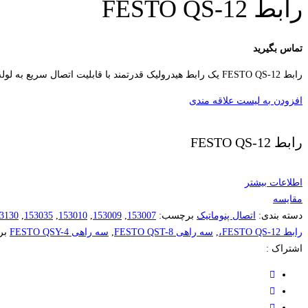
رابط FESTO QS-12
تماس بگیرید
رابط FESTO QS-12 یک رابط هیدرولیک قدرتمند با قابلیت اتصال سریع به لوله‌های هیدرولیک است. این رابط برای صنایع سنگین توصیه می شود و مقاوم در برابر فشار و شوک هیدرولیکی است.
افزودن به لیست علاقه مندی
رابط FESTO QS-12
اطلاعات بیشتر
مقایسه
دسته بندی:
اتصال پنوماتیک
برچسب:
153007
,
153009
,
153010
,
153035
,
3130
رابط FESTO QS-12،
,
سه راهی FESTO QST-8
,
سه راهی FESTO QSY-4
بر
اشتراک :