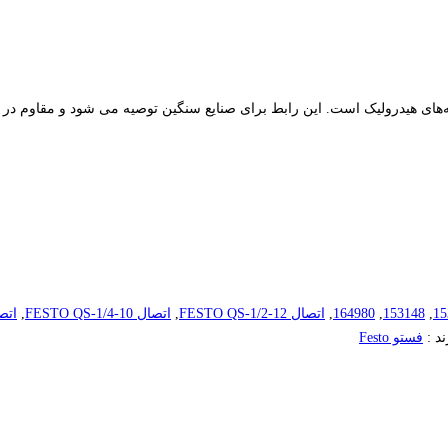
15
,
153148
,
164980
,
اتصال FESTO QS-1/2-12
,
اتصال FESTO QS-1/4-10
,
اتصال 4-12
ند :
فستو Festo