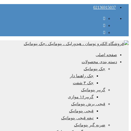
02136915037
صفحه اصلی
دسته بندی محصولات
جک پنوماتیک
جک راهنما دار
جک ۳ شفت
گریپر پنوماتیک
گریپر۱۶ موازی
قیچی برش پنوماتیک
قیچی پنوماتیک
تیغه قیچی پنوماتیک
ضربه گیر پنوماتیک