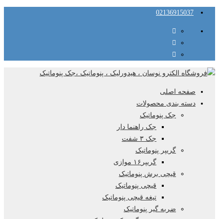
02136915037
صفحه اصلی
دسته بندی محصولات
جک پنوماتیک
جک راهنما دار
جک ۳ شفت
گریپر پنوماتیک
گریپر۱۶ موازی
قیچی برش پنوماتیک
قیچی پنوماتیک
تیغه قیچی پنوماتیک
ضربه گیر پنوماتیک