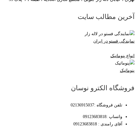
آخرین مطالب سایت
نمایندگی فستو در ایران
انواع پنوماتیک
پنوماتیک
فروشگاه الکترو نوسان
تلفن فروشگاه :02136915037
واتساپ :09123683818
آقای رامندی : 09123683818