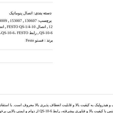
دسته بندی:
اتصال پنوماتیک
برچسب:
130607
,
153007
,
3009
12
,
اتصال FESTO QS-1/4-10
,
اتصال -12
QS-10-6
,
رابط QS-10-6، FESTO،
برند :
فستو Festo
 برای اتصال پنوماتیک و هیدرولیک به کیفیت بالا و قابلیت انعطاف پذیری بالا معروف است. ب
شرفته، رابط QS-10-6 از دوام و ایمنی بالایی برخوردار است.