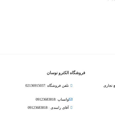
فروشگاه الکترو نوسان
ع تجاری
تلفن فروشگاه :02136915037
واتساپ :09123683818
آقای رامندی : 09123683818