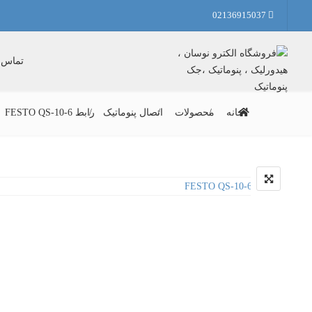
02136915037
تماس ب
خانه
محصولات
اتصال پنوماتیک
رابط FESTO QS-10-6