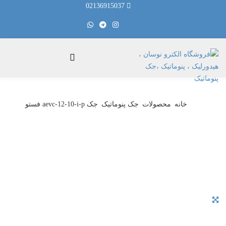
02136915037
خانه
محصولات
جک پنوماتیک
جک aevc-12-10-i-p فستو