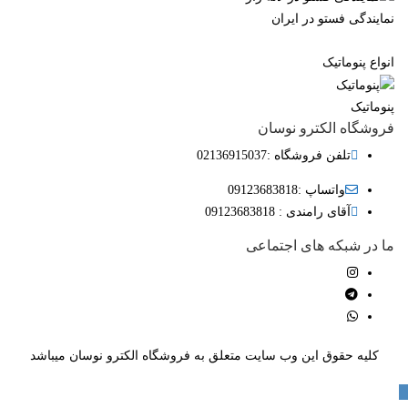
مایندگی فستو در ایران
نواع پنوماتیک
نوماتیک
روشگاه الکترو نوسان
تلفن فروشگاه :02136915037
واتساپ :09123683818
آقای رامندی : 09123683818
ا در شبکه های اجتماعی
کلیه حقوق این وب سایت متعلق به فروشگاه الکترو نوسان میباشد