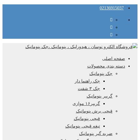
02136915037
صفحه اصلی
دسته بندی محصولات
جک پنوماتیک
جک راهنما دار
جک ۳ شفت
گریپر پنوماتیک
گریپر۱۶ موازی
قیچی برش پنوماتیک
قیچی پنوماتیک
تیغه قیچی پنوماتیک
ضربه گیر پنوماتیک