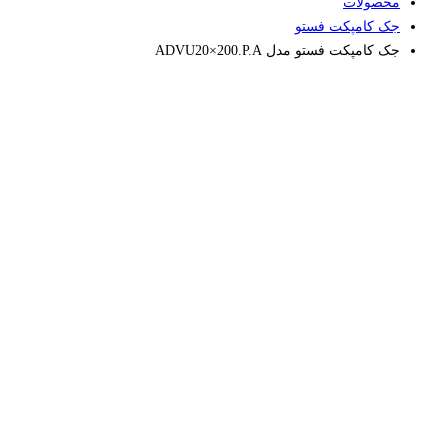
محصولات
جک کامپکت فستو
جک کامپکت فستو مدل ADVU20×200.P.A