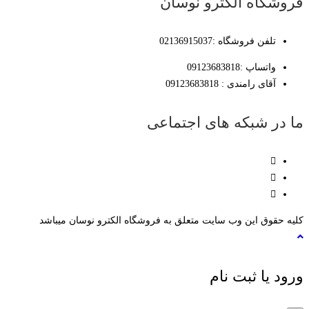
فروشگاه الکترو نوسان
تلفن فروشگاه :02136915037
واتساپ :09123683818
آقای رامندی : 09123683818
ما در شبکه های اجتماعی
کلیه حقوق این وب سایت متعلق به فروشگاه الکترو نوسان میباشد
ورود یا ثبت نام