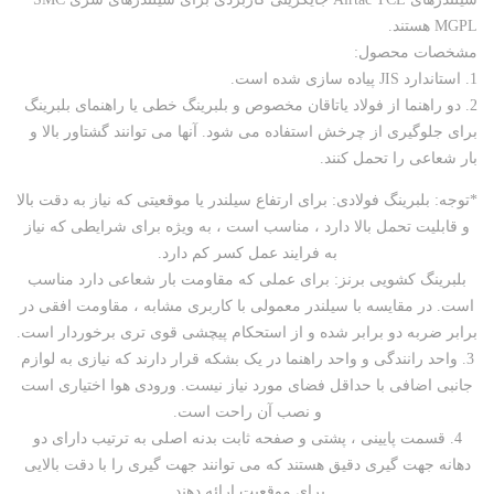
MGPL هستند.
مشخصات محصول:
1. استاندارد JIS پیاده سازی شده است.
2. دو راهنما از فولاد یاتاقان مخصوص و بلبرینگ خطی یا راهنمای بلبرینگ
برای جلوگیری از چرخش استفاده می شود. آنها می توانند گشتاور بالا و
بار شعاعی را تحمل کنند.
*توجه: بلبرینگ فولادی: برای ارتفاع سیلندر یا موقعیتی که نیاز به دقت بالا
و قابلیت تحمل بالا دارد ، مناسب است ، به ویژه برای شرایطی که نیاز
به فرایند عمل کسر کم دارد.
بلبرینگ کشویی برنز: برای عملی که مقاومت بار شعاعی دارد مناسب
است. در مقایسه با سیلندر معمولی با کاربری مشابه ، مقاومت افقی در
برابر ضربه دو برابر شده و از استحکام پیچشی قوی تری برخوردار است.
3. واحد رانندگی و واحد راهنما در یک بشکه قرار دارند که نیازی به لوازم
جانبی اضافی با حداقل فضای مورد نیاز نیست. ورودی هوا اختیاری است
و نصب آن راحت است.
4. قسمت پایینی ، پشتی و صفحه ثابت بدنه اصلی به ترتیب دارای دو
دهانه جهت گیری دقیق هستند که می توانند جهت گیری را با دقت بالایی
برای موقعیت ارائه دهند.