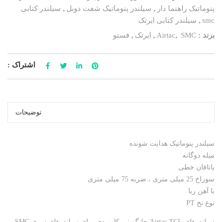
پنوماتیک راهنما دار
,
سیلندر پنوماتیک شفت دوبل
,
سیلندر کتابی
smc
,
سیلندر کتابی ایرتک
برند :
SMC
,
Airtac
,
ایرتک
,
فستو
اشتراک :
توضیحات
سیلندر پنوماتیک هدایت شونده
میله دوگانه
یاتاقان خطی
سوراخ 25 میلی متری ، ضربه 75 میلی متری
با آهن ربا
نوع نخ PT
سیلندرهای Airtac TCL جایگزینی کاربردی برای سیلندرهای سری SMC