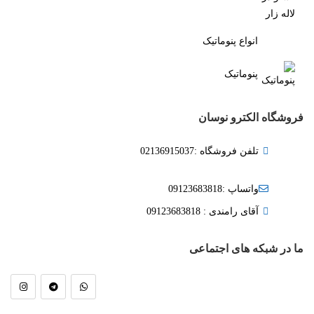
انواع پنوماتیک
پنوماتیک
فروشگاه الکترو نوسان
تلفن فروشگاه :02136915037
واتساپ :09123683818
آقای رامندی : 09123683818
ما در شبکه های اجتماعی