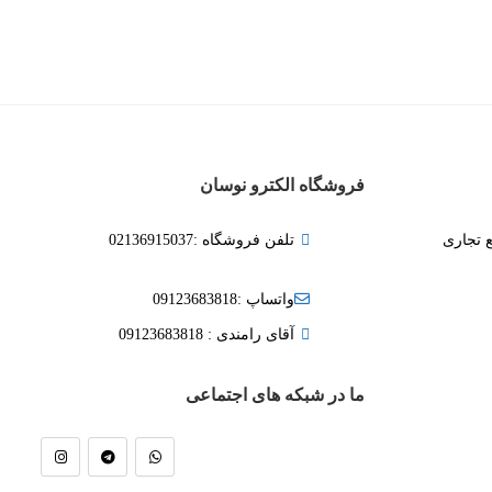
فروشگاه الکترو نوسان
ع تجاری
تلفن فروشگاه :02136915037
واتساپ :09123683818
آقای رامندی : 09123683818
ما در شبکه های اجتماعی