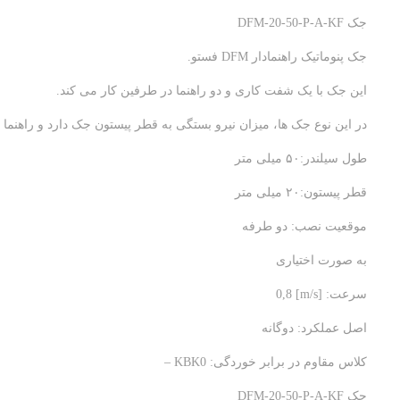
جک DFM-20-50-P-A-KF
جک پنوماتیک راهنمادار DFM فستو.
این جک با یک شفت کاری و دو راهنما در طرفین کار می کند.
در این نوع جک ها، میزان نیرو بستگی به قطر پیستون جک دارد و راهنم
طول سیلندر:۵۰ میلی متر
قطر پیستون:۲۰ میلی متر
موقعیت نصب: دو طرفه
به صورت اختیاری
سرعت: [m/s] 0,8
اصل عملکرد: دوگانه
کلاس مقاوم در برابر خوردگی: KBK0 –
جک DFM-20-50-P-A-KF