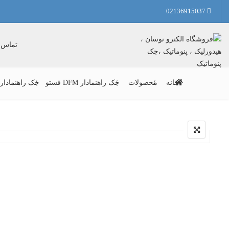
02136915037
تماس ب
خانه
محصولات
جک راهنمادار DFM فستو
جک راهنمادار DFM-20-50-P-A-KF فست