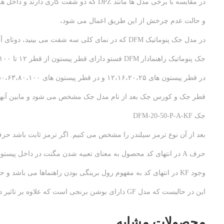
در مقایسه با برخی مدل ها مانند DPZ که دو شفت کاری دارند و داخل هردو پیستون است
و حالت عدم چرخش از این طریق اعمال می شود،
در مدل جک پنوماتیک DFM که در نمای کلی سه شفت می بینید، دوتای آنها حکم راهنما دارد.
جک پنوماتیک راهنمادار DFM فستو دارای قطر پیستون از قطر ۱۲ تا ۱۰۰ میلی متر و در کورس های ۲۵ تا ۱۰۰
در قطر پیستون های ۱۲،۱۶،۲۰،۲۵ و در قطر پیستون های ۳۲،۴۰،۵۰،۶۳،۸۰،۱۰۰ دارای کورس های ۲۵ تا ۲۰۰ میلی متر می باشد.
قطر جک و کورس جک بعد از نام مدل جک مشخص می شود و مابین آنها 
جک DFM-20-50-P-A-KF
بعد از آن نوع ترمز سیلندر را مشخص می کنیم. اگر ترمز ثابت باشد حرف P و اگر قابل تنظیم باشد PPV را انتخاب می کن
حرف A در انتهای کد محصول به معنای تعبیه شدن مگنت در داخل پیستون جک می باشد.
وجود KF در انتهای کد به مفهوم رول برینگی بودن راهنماها می باشد و حرکت سیلندر را بسیار نرم و بدون تنش می کند.
این در حالیست که مدل GF دارای بوشن برنجی است که علاوه بر تاثیر در حرکت سیلندر، قیمت آن را هم پایین می آورد.
محصولات مشابه