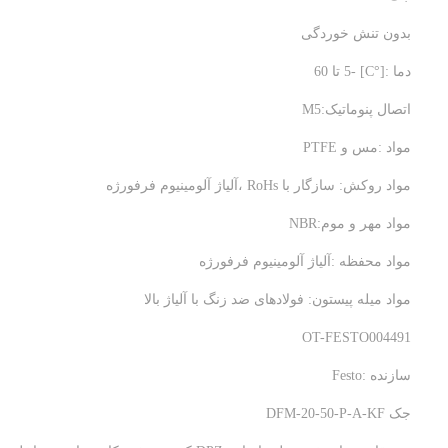
بدون تنش خوردگی
دما :[°C] -5 تا 60
اتصال پنوماتیک:M5
مواد :مس و PTFE
مواد روکش: سازگار با RoHs ،آلیاژ آلومینیوم فرفورژه
مواد مهر و موم:NBR
مواد محفظه :آلیاژ آلومینیوم فرفورژه
مواد میله پیستون: فولادهای ضد زنگ با آلیاژ بالا
OT-FESTO004491
سازنده :Festo
جک DFM-20-50-P-A-KF