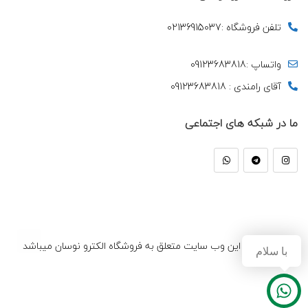
تلفن فروشگاه :02136915037
واتساپ :09123683818
آقای رامندی : 09123683818
ما در شبکه های اجتماعی
کلیه حقوق این وب سایت متعلق به فروشگاه الکترو نوسان میباشد
با سلام