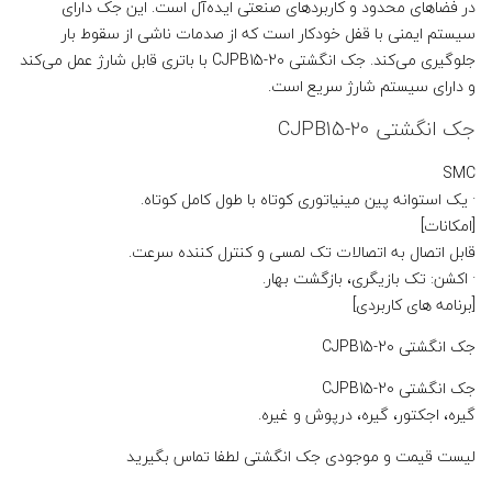
در فضاهای محدود و کاربردهای صنعتی ایده‌آل است. این جک دارای
سیستم ایمنی با قفل خودکار است که از صدمات ناشی از سقوط بار
جلوگیری می‌کند. جک انگشتی CJPB15-20 با باتری قابل شارژ عمل می‌کند
و دارای سیستم شارژ سریع است.
جک انگشتی CJPB15-20
SMC
· یک استوانه پین ​​مینیاتوری کوتاه با طول کامل کوتاه.
[امکانات]
قابل اتصال به اتصالات تک لمسی و کنترل کننده سرعت.
· اکشن: تک بازیگری، بازگشت بهار.
[برنامه های کاربردی]
جک انگشتی CJPB15-20
جک انگشتی CJPB15-20
گیره، اجکتور، گیره، درپوش و غیره.
لیست قیمت و موجودی جک انگشتی لطفا تماس بگیرید
اطلاعات بیشتر