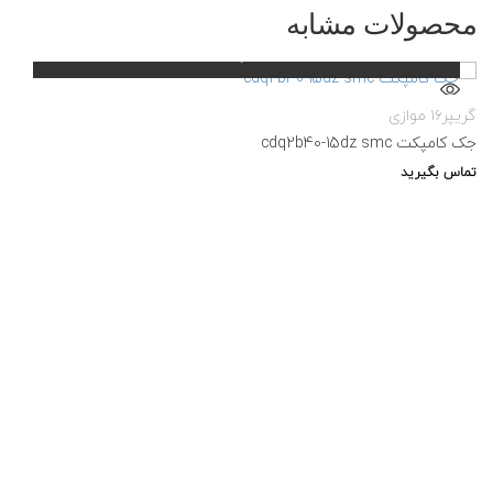
محصولات مشابه
گریپر۱۶ موازی
جک کامپکت cdq2b40-15dz smc
تماس بگیرید