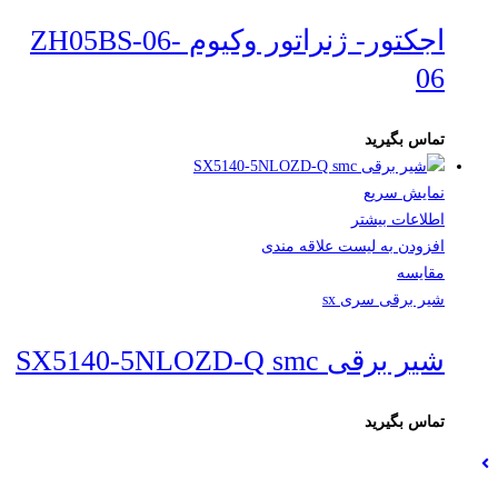
اجکتور- ژنراتور وکیوم ZH05BS-06-
06
تماس بگیرید
نمایش سریع
اطلاعات بیشتر
افزودن به لیست علاقه مندی
مقایسه
شیر برقی سری sx
شیر برقی SX5140-5NLOZD-Q smc
تماس بگیرید