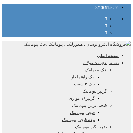
02136915037
صفحه اصلی
دسته بندی محصولات
جک پنوماتیک
جک راهنما دار
جک ۳ شفت
گریپر پنوماتیک
گریپر۱۶ موازی
قیچی برش پنوماتیک
قیچی پنوماتیک
تیغه قیچی پنوماتیک
ضربه گیر پنوماتیک