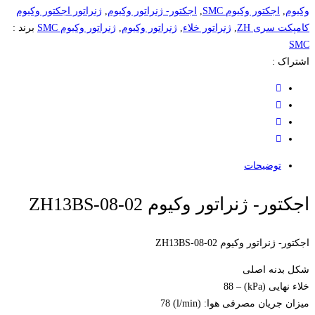
وکیوم
,
اجکتور وکیوم SMC
,
اجکتور- ژنراتور وکیوم
,
ژنراتور اجکتور وکیوم
کامپکت سری ZH
,
ژنراتور خلاء
,
ژنراتور وکیوم
,
ژنراتور وکیوم SMC
برند :
SMC
اشتراک :
توضیحات
اجکتور- ژنراتور وکیوم ZH13BS-08-02
اجکتور- ژنراتور وکیوم ZH13BS-08-02
شکل بدنه اصلی
خلاء نهایی (kPa) – 88
میزان جریان مصرفی هوا: (l/min) 78