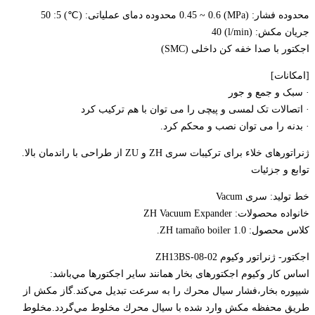
محدوده فشار: (MPa) 0.45 ~ 0.6 محدوده دمای عملیاتی: (℃) 5: 50
جریان مکش: (l/min) 40
اجکتور با صدا خفه کن داخلی (SMC)
[امکانات]
· سبک و جمع و جور
· اتصالات تک لمسی و پیچی را می توان با هم ترکیب کرد
· بدنه را می توان نصب و محکم کرد.
ژنراتورهای خلاء برای ترکیبات سری ZH و ZU از طراحی با راندمان بالا.
توابع و جزئیات
خط تولید: سری Vacum
خانواده محصولات: ZH Vacuum Expander
کلاس محصول: ZH tamaño boiler 1.0‌.
اجکتور- ژنراتور وکیوم ZH13BS-08-02
اساس كار وکیوم اجکتورهای بخار همانند ساير اجكتورها مي‌باشد:
شيپوره بخار،فشار سيال محرك را به سرعت تبديل مي‌كند.گاز مكش از
طريق محفظه مكش وارد شده با سيال محرك مخلوط مي‌گردد.مخلوط