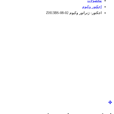
محصولات
اجکتور وکیوم
اجکتور- ژنراتور وکیوم ZH13BS-08-02