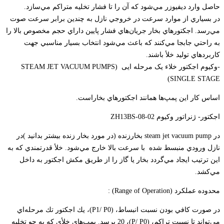
حاصل وارد ديفيوزر مي‌شود كه آن را تا فشار تخليه متراكم مي‌سازد.
در بسياري از موارد سرعت در خروجي نازل به چندين برابر سرعت صوت
مي‌رسد. اجكتورهاي بخار جريان‌هاي فشار پايين داراي حجم مخصوص بالا را
به راحتي جابجا مي‌كنند كه باعث مي‌شود انتخاب بسيار مناسبي جهت
كاربردهاي توليد خلأ باشند.
-وکیوم اجکتور خلاء یک مرحله ایی (STEAM JET VACUUM PUMPS
SINGLE STAGE)
اساس كار اين پمپ‌ها همانند اجكتورهاي بخاراست.
اجکتور- ژنراتور وکیوم ZH13BS-08-02
در steam jet vacuum pump بخارزنده (در مورد بخار زنده بیشتر بدانید )در
نازل ورودي منبسط شده با سرعت بالا خارج مي‌شود. خلأ قدرتمندي كه به
اين ترتيب ايجاد مي‌گردد بخار يا گاز را از طريق مكش اجكتور به داخل
مي‌كشد.
محدوده عملکرد (Range of Operation) :
در صورت كافي بودن نسبت انبساط، (P1/ P0)، يك اجكتور تك مرحله‌اي
مي‌تواند تا نسبت تراكم، (P/ P0)، 20 برسد. پمپ‌هاي خلأي كه به جو تخليه