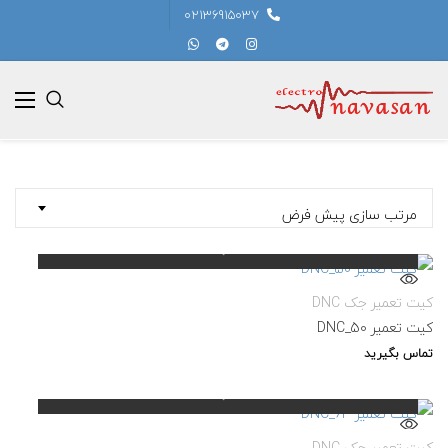
02136915037
مرتب سازی پیش فرض
کیت تعمیر جک DNC
کیت تعمیر DNC_50
تماس بگیرید
کیت تعمیر جک DNC