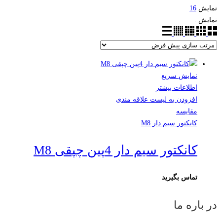
نمایش
16
نمایش :
نمایش سریع
اطلاعات بیشتر
افزودن به لیست علاقه مندی
مقایسه
کانکتور سیم دار M8
کانکتور سیم دار 4پین چپقی M8
تماس بگیرید
در باره ما