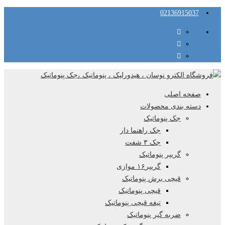
02136915037
صفحه اصلی
دسته بندی محصولات
جک پنوماتیک
جک راهنما دار
جک ۳ شفت
گریپر پنوماتیک
گریپر۱۶ موازی
قیچی برش پنوماتیک
قیچی پنوماتیک
تیغه قیچی پنوماتیک
ضربه گیر پنوماتیک