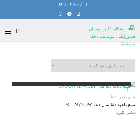
02136915037
منبع تغذیه دلتا
منبع تغذیه دلتا مدل DRL-24V120W1AA
تماس بگیرید