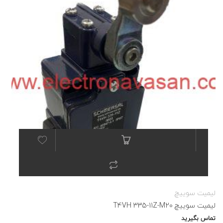
لیمیت سوییچ
لیمیت سوییچ T4VH 335-11Z-M20
تماس بگیرید