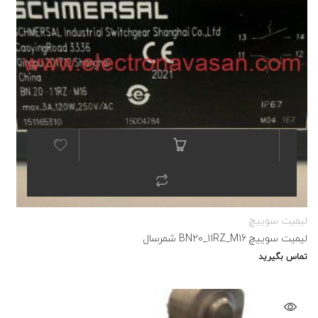
لیمیت سوییچ
لیمیت سوییچ BN20_11RZ_M16 شمرسال
تماس بگیرید