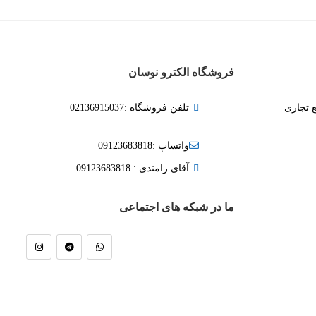
فروشگاه الکترو نوسان
ع تجاری
تلفن فروشگاه :02136915037
واتساپ :09123683818
آقای رامندی : 09123683818
ما در شبکه های اجتماعی