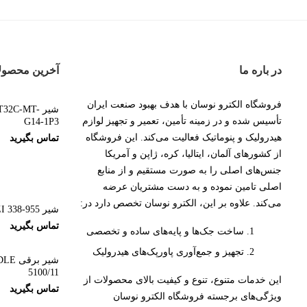
در باره ما
آخرین محصول
فروشگاه الکترو نوسان با هدف بهبود صنعت ایران
شیر 2C-MT
تأسیس شده و در زمینه تأمین، تعمیر و تجهیز لوازم
G14-1P3
هیدرولیک و پنوماتیک فعالیت می‌کند. این فروشگاه
تماس بگیرید
از کشورهای آلمان، ایتالیا، کره، ژاپن و آمریکا
جنس‌های اصلی را به صورت مستقیم و از منابع
اصلی تامین نموده و به دست مشتریان عرضه
می‌کند. علاوه بر این، الکترو نوسان تخصص دارد در:
شیر CAMOZZI 338-955
تماس بگیرید
ساخت جک‌ها و پایه‌های ساده و تخصصی
تجهیز و جمع‌آوری پاورپک‌های هیدرولیک
شیر ب
5100/11
این خدمات متنوع، تنوع و کیفیت بالای محصولات از
تماس بگیرید
ویژگی‌های برجسته فروشگاه الکترو نوسان