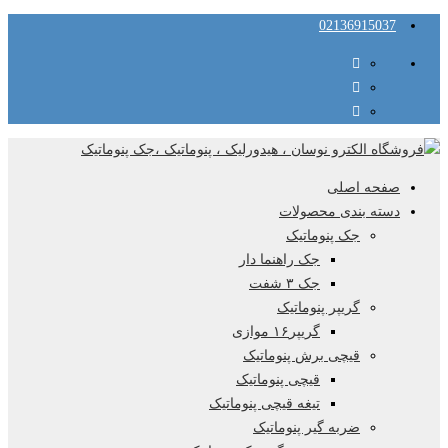
02136915037
صفحه اصلی
دسته بندی محصولات
جک پنوماتیک
جک راهنما دار
جک ۳ شفت
گریپر پنوماتیک
گریپر۱۶ موازی
قیچی برش پنوماتیک
قیچی پنوماتیک
تیغه قیچی پنوماتیک
ضربه گیر پنوماتیک