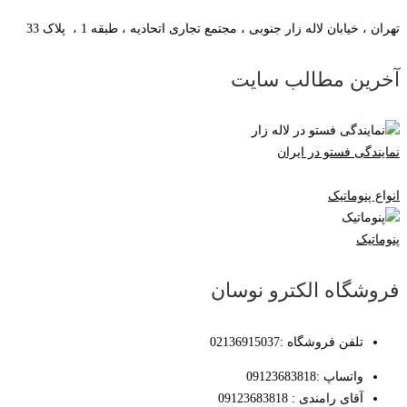
تهران ، خیابان لاله زار جنوبی ، مجتمع تجاری اتحادیه ، طبقه 1 ، پلاک 33
آخرین مطالب سایت
نمایندگی فستو در ایران
انواع پنوماتیک
پنوماتیک
فروشگاه الکترو نوسان
تلفن فروشگاه :02136915037
واتساپ :09123683818
آقای رامندی : 09123683818