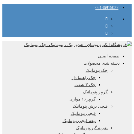
02136915037
صفحه اصلی
دسته بندی محصولات
جک پنوماتیک
جک راهنما دار
جک ۳ شفت
گریپر پنوماتیک
گریپر۱۶ موازی
قیچی برش پنوماتیک
قیچی پنوماتیک
تیغه قیچی پنوماتیک
ضربه گیر پنوماتیک