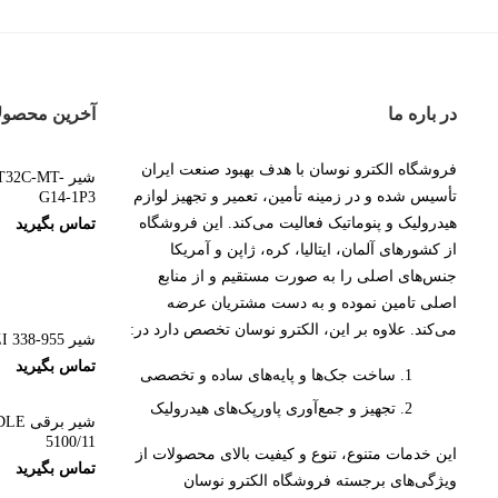
در باره ما
آخرین محصول
فروشگاه الکترو نوسان با هدف بهبود صنعت ایران
شیر 2C-MT
تأسیس شده و در زمینه تأمین، تعمیر و تجهیز لوازم
G14-1P3
هیدرولیک و پنوماتیک فعالیت می‌کند. این فروشگاه
تماس بگیرید
از کشورهای آلمان، ایتالیا، کره، ژاپن و آمریکا
جنس‌های اصلی را به صورت مستقیم و از منابع
اصلی تامین نموده و به دست مشتریان عرضه
می‌کند. علاوه بر این، الکترو نوسان تخصص دارد در:
شیر CAMOZZI 338-955
تماس بگیرید
ساخت جک‌ها و پایه‌های ساده و تخصصی
تجهیز و جمع‌آوری پاورپک‌های هیدرولیک
شیر ب
5100/11
این خدمات متنوع، تنوع و کیفیت بالای محصولات از
تماس بگیرید
ویژگی‌های برجسته فروشگاه الکترو نوسان