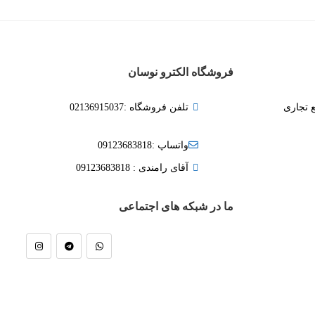
فروشگاه الکترو نوسان
ع تجاری
تلفن فروشگاه :02136915037
واتساپ :09123683818
آقای رامندی : 09123683818
ما در شبکه های اجتماعی