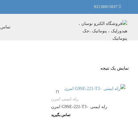
02136915037
تماس ب
نمایش یک نتیجه
رله ایمنی امرن
رله ایمنی G9SE-221-T3۰ امرن
تماس بگیرید