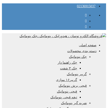
02136915037
صفحه اصلی
دسته بندی محصولات
جک پنوماتیک
جک راهنما دار
جک ۳ شفت
گریپر پنوماتیک
گریپر۱۶ موازی
قیچی برش پنوماتیک
قیچی پنوماتیک
تیغه قیچی پنوماتیک
ضربه گیر پنوماتیک