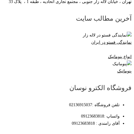
تهران ، خیابان لاله زار جنوبی ، مجتمع تجاری اتحادیه ، طبقه 1 ، پلاک 33
آخرین مطالب سایت
نمایندگی فستو در ایران
انواع پنوماتیک
پنوماتیک
فروشگاه الکترو نوسان
تلفن فروشگاه :02136915037
واتساپ :09123683818
آقای رامندی : 09123683818