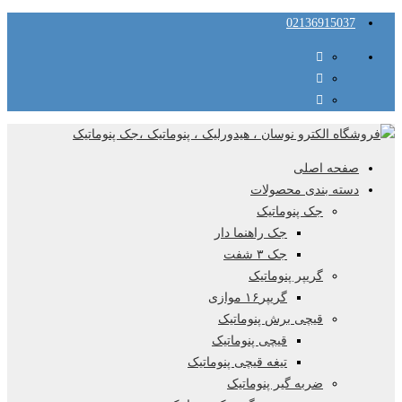
02136915037
صفحه اصلی
دسته بندی محصولات
جک پنوماتیک
جک راهنما دار
جک ۳ شفت
گریپر پنوماتیک
گریپر۱۶ موازی
قیچی برش پنوماتیک
قیچی پنوماتیک
تیغه قیچی پنوماتیک
ضربه گیر پنوماتیک