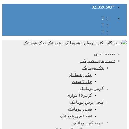
02136915037
صفحه اصلی
دسته بندی محصولات
جک پنوماتیک
جک راهنما دار
جک ۳ شفت
گریپر پنوماتیک
گریپر۱۶ موازی
قیچی برش پنوماتیک
قیچی پنوماتیک
تیغه قیچی پنوماتیک
ضربه گیر پنوماتیک