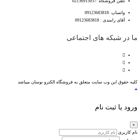
تلفن فروشگاه :02136915037
واتساپ :09123683818
آقای رامندی : 09123683818
ما در شبکه های اجتماعی
کلیه حقوق این وب سایت متعلق به فروشگاه الکترو نوسان میباشد
ورود یا ثبت نام
×
نام کاربری
رمز عبور