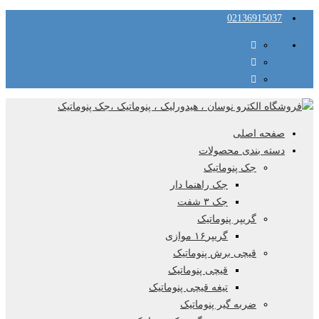
02136915037
صفحه اصلی
دسته بندی محصولات
جک پنوماتیک
جک راهنما دار
جک ۳ شفت
گریپر پنوماتیک
گریپر۱۶ موازی
قیچی برش پنوماتیک
قیچی پنوماتیک
تیغه قیچی پنوماتیک
ضربه گیر پنوماتیک