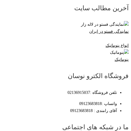
آخرین مطالب سایت
نمایندگی فستو در ایران
انواع پنوماتیک
پنوماتیک
فروشگاه الکترو نوسان
تلفن فروشگاه :02136915037
واتساپ :09123683818
آقای رامندی : 09123683818
ما در شبکه های اجتماعی