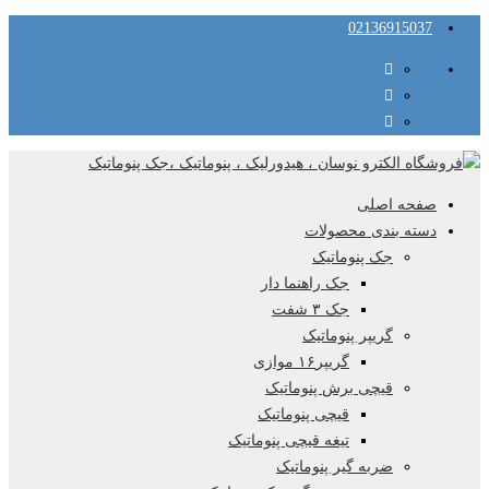
02136915037
صفحه اصلی
دسته بندی محصولات
جک پنوماتیک
جک راهنما دار
جک ۳ شفت
گریپر پنوماتیک
گریپر۱۶ موازی
قیچی برش پنوماتیک
قیچی پنوماتیک
تیغه قیچی پنوماتیک
ضربه گیر پنوماتیک