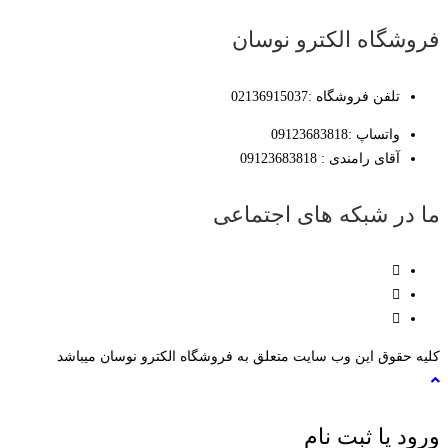
فروشگاه الکترو نوسان
تلفن فروشگاه :02136915037
واتساپ :09123683818
آقای رامندی : 09123683818
ما در شبکه های اجتماعی
کلیه حقوق این وب سایت متعلق به فروشگاه الکترو نوسان میباشد
ورود یا ثبت نام