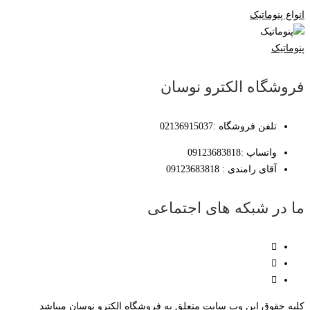
انواع پنوماتیک
پنوماتیک
فروشگاه الکترو نوسان
تلفن فروشگاه :02136915037
واتساپ :09123683818
آقای رامندی : 09123683818
ما در شبکه های اجتماعی
کلیه حقوق این وب سایت متعلق به فروشگاه الکترو نوسان میباشد