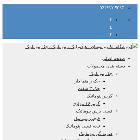
02136915037
صفحه اصلی
دسته بندی محصولات
جک پنوماتیک
جک راهنما دار
جک ۳ شفت
گریپر پنوماتیک
گریپر۱۶ موازی
قیچی برش پنوماتیک
قیچی پنوماتیک
تیغه قیچی پنوماتیک
ضربه گیر پنوماتیک