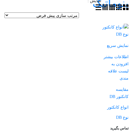
نمایش :
مایش سریع
طلاعات بیشتر
فزودن به
یست علاقه
ندی
قایسه
نکتور DB
نواع کانکتور
ع DB
ماس بگیرید